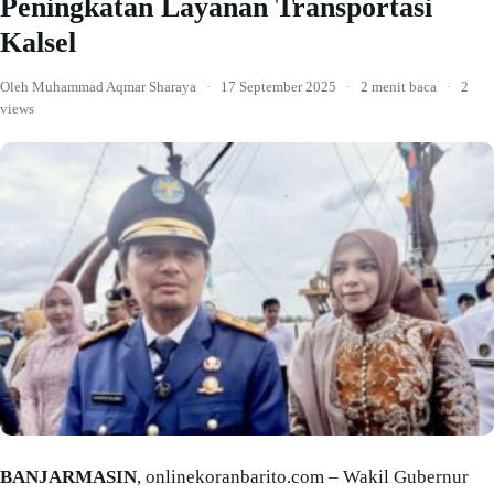
Peningkatan Layanan Transportasi
Kalsel
Oleh Muhammad Aqmar Sharaya
·
17 September 2025
·
2 menit baca
·
2
views
BANJARMASIN
, onlinekoranbarito.com – Wakil Gubernur