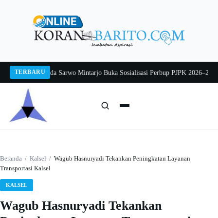
Langsung
ke
konten
TERBARU
g 2026
Pj Sekda Sarwo Mintarjo Buka Sosialisasi Perbup PJPK 2026–2030
Pete
Cari:
Cari
Beranda
/
Kalsel
/
Wagub Hasnuryadi Tekankan Peningkatan Layanan
Transportasi Kalsel
KALSEL
Wagub Hasnuryadi Tekankan