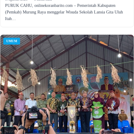
PURUK CAHU, onlinekoranbarito.com – Pemerintah Kabupaten
(Pemkab) Murung Raya menggelar Wisuda Sekolah Lansia Gita Uluh
Itah…
UMUM