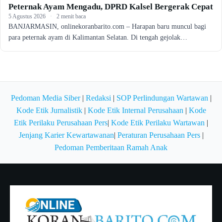
Peternak Ayam Mengadu, DPRD Kalsel Bergerak Cepat
5 Agustus 2026
·
2 menit baca
BANJARMASIN, onlinekoranbarito.com – Harapan baru muncul bagi
para peternak ayam di Kalimantan Selatan. Di tengah gejolak…
Pedoman Media Siber
|
Redaksi
|
SOP Perlindungan Wartawan
|
Kode Etik Jurnalistik
|
Kode Etik Internal Perusahaan
|
Kode
Etik Perilaku Perusahaan Pers
|
Kode Etik Perilaku Wartawan
|
Jenjang Karier Kewartawanan
|
Peraturan Perusahaan Pers
|
Pedoman Pemberitaan Ramah Anak