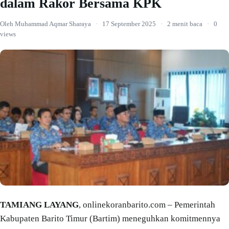
dalam Rakor Bersama KPK
Oleh Muhammad Aqmar Sharaya
·
17 September 2025
·
2 menit baca
·
0
views
TAMIANG LAYANG
, onlinekoranbarito.com – Pemerintah
Kabupaten Barito Timur (Bartim) meneguhkan komitmennya