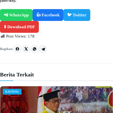
(adv/kb).
📲 WhatsApp
👍 Facebook
🐦 Twitter
⬇️ Download PDF
Post Views:
178
Bagikan:
Berita Terkait
KALTENG