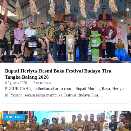
Bupati Heriyus Resmi Buka Festival Budaya Tira
Tangka Balang 2026
6 Agustus 2026
·
2 menit baca
PURUK CAHU, onlinekoranbarito.com – Bupati Murung Raya, Heriyus
M. Yoseph, secara resmi membuka Festival Budaya Tira…
KALTENG