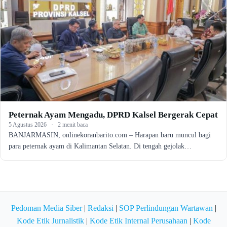
Peternak Ayam Mengadu, DPRD Kalsel Bergerak Cepat
5 Agustus 2026
·
2 menit baca
BANJARMASIN, onlinekoranbarito.com – Harapan baru muncul bagi
para peternak ayam di Kalimantan Selatan. Di tengah gejolak…
Pedoman Media Siber
|
Redaksi
|
SOP Perlindungan Wartawan
|
Kode Etik Jurnalistik
|
Kode Etik Internal Perusahaan
|
Kode