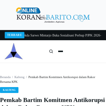
Langsung
ke
konten
TERBARU
ang 2026
Pj Sekda Sarwo Mintarjo Buka Sosialisasi Perbup PJPK 2026–2030
Pet
Cari:
Cari
Beranda
/
Kalteng
/
Pemkab Bartim Komitmen Antikorupsi dalam Rakor
Bersama KPK
KALTENG
Pemkab Bartim Komitmen Antikorupsi