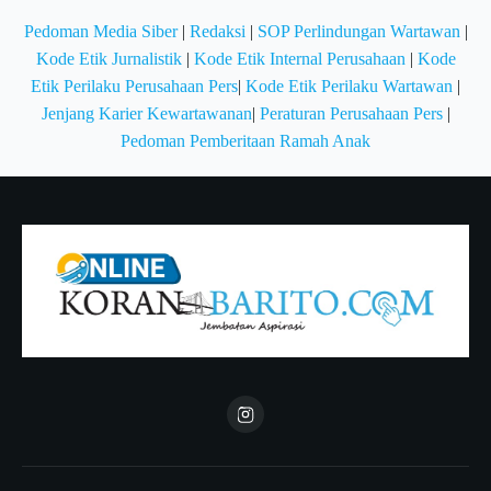
Pedoman Media Siber
|
Redaksi
|
SOP Perlindungan Wartawan
|
Kode Etik Jurnalistik
|
Kode Etik Internal Perusahaan
|
Kode
Etik Perilaku Perusahaan Pers
|
Kode Etik Perilaku Wartawan
|
Jenjang Karier Kewartawanan
|
Peraturan Perusahaan Pers
|
Pedoman Pemberitaan Ramah Anak