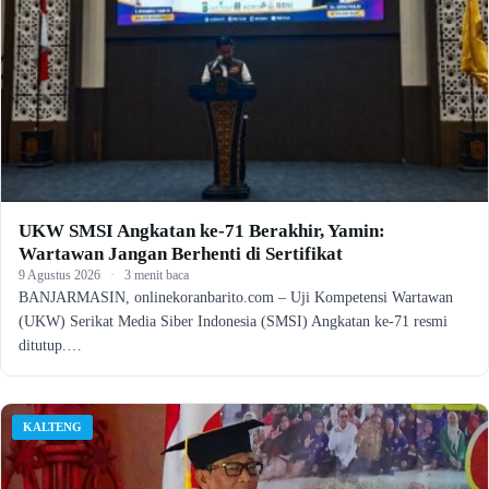
UKW SMSI Angkatan ke-71 Berakhir, Yamin:
Wartawan Jangan Berhenti di Sertifikat
9 Agustus 2026
·
3 menit baca
BANJARMASIN, onlinekoranbarito.com – Uji Kompetensi Wartawan
(UKW) Serikat Media Siber Indonesia (SMSI) Angkatan ke-71 resmi
ditutup.…
KALTENG