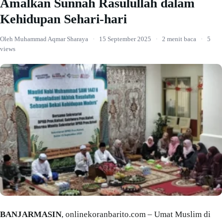
Amalkan Sunnah Rasulullah dalam
Kehidupan Sehari-hari
Oleh Muhammad Aqmar Sharaya
·
15 September 2025
·
2 menit baca
·
5
views
BANJARMASIN
, onlinekoranbarito.com – Umat Muslim di