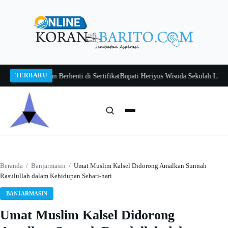
Langsung
ke
konten
TERBARU
wan Jangan Berhenti di Sertifikat
Bupati Heriyus Wisuda Sekolah Lansia Git
Cari:
Cari
Beranda
/
Banjarmasin
/
Umat Muslim Kalsel Didorong Amalkan Sunnah
Rasulullah dalam Kehidupan Sehari-hari
BANJARMASIN
Umat Muslim Kalsel Didorong