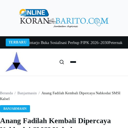
Langsung
ke
konten
TERBARU
da Sarwo Mintarjo Buka Sosialisasi Perbup PJPK 2026–2030
Peternak Ayam Me
Cari:
Cari
Beranda
/
Banjarmasin
/
Anang Fadilah Kembali Dipercaya Nahkodai SMSI
Kalsel
BANJARMASIN
Anang Fadilah Kembali Dipercaya