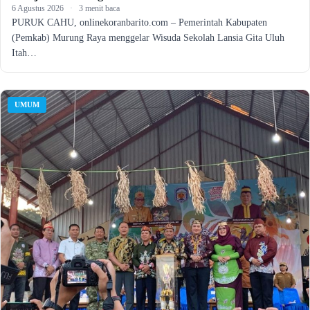
6 Agustus 2026
·
3 menit baca
PURUK CAHU, onlinekoranbarito.com – Pemerintah Kabupaten
(Pemkab) Murung Raya menggelar Wisuda Sekolah Lansia Gita Uluh
Itah…
UMUM