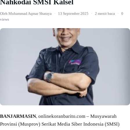
Nahkodai SMSI Kalsel
Oleh Muhammad Aqmar Sharaya
·
13 September 2025
·
2 menit baca
·
0
views
BANJARMASIN
, onlinekoranbarito.com – Musyawarah
Provinsi (Musprov) Serikat Media Siber Indonesia (SMSI)