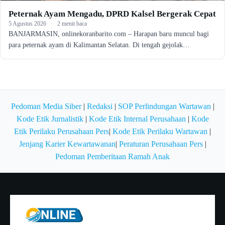
Peternak Ayam Mengadu, DPRD Kalsel Bergerak Cepat
5 Agustus 2026
·
2 menit baca
BANJARMASIN, onlinekoranbarito.com – Harapan baru muncul bagi
para peternak ayam di Kalimantan Selatan. Di tengah gejolak…
Pedoman Media Siber
|
Redaksi
|
SOP Perlindungan Wartawan
|
Kode Etik Jurnalistik
|
Kode Etik Internal Perusahaan
|
Kode
Etik Perilaku Perusahaan Pers
|
Kode Etik Perilaku Wartawan
|
Jenjang Karier Kewartawanan
|
Peraturan Perusahaan Pers
|
Pedoman Pemberitaan Ramah Anak