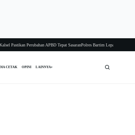
l Pastikan Perubahan APBD Tepat Sasaran
Polres Bartim Lepas Bakti Sosial unt
DIA CETAK
OPINI
LAINNYA
▾
Cari