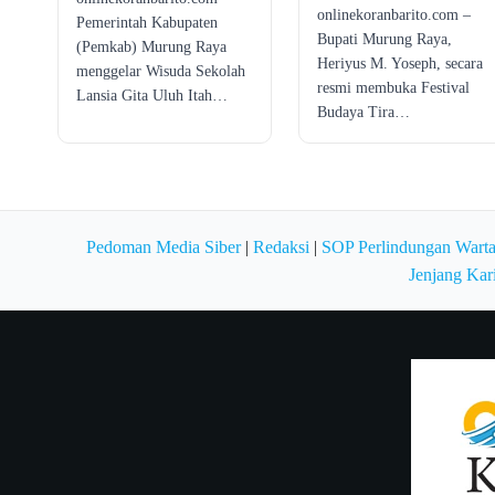
onlinekoranbarito.com –
Pemerintah Kabupaten
Bupati Murung Raya,
(Pemkab) Murung Raya
Heriyus M. Yoseph, secara
menggelar Wisuda Sekolah
resmi membuka Festival
Lansia Gita Uluh Itah…
Budaya Tira…
Pedoman Media Siber
|
Redaksi
|
SOP Perlindungan Wart
Jenjang Kar