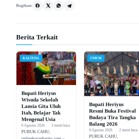
Bagikan:
Berita Terkait
KALTENG
UMUM
Bupati Heriyus
Wisuda Sekolah
Bupati Heriyus
Lansia Gita Uluh
Resmi Buka Festival
Itah, Belajar Tak
Budaya Tira Tangka
Mengenal Usia
Balang 2026
6 Agustus 2026
·
3 menit baca
6 Agustus 2026
·
2 menit baca
PURUK CAHU,
PURUK CAHU,
onlinekoranbarito.com –