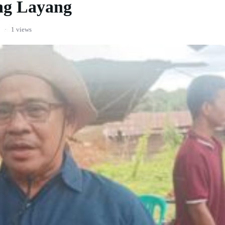
ng Layang
·
1 views