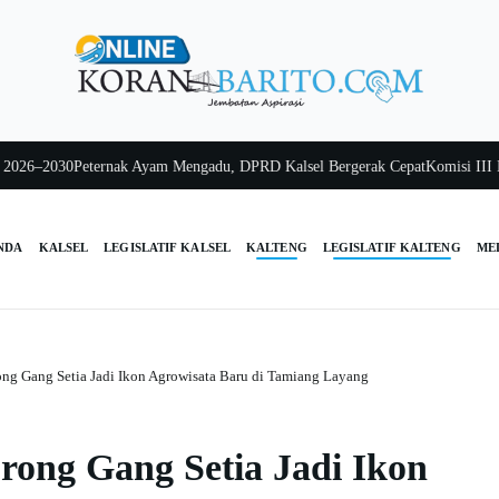
–2030
Peternak Ayam Mengadu, DPRD Kalsel Bergerak Cepat
Komisi III Kalse
NDA
KALSEL
LEGISLATIF KALSEL
KALTENG
LEGISLATIF KALTENG
ME
ng Gang Setia Jadi Ikon Agrowisata Baru di Tamiang Layang
ong Gang Setia Jadi Ikon