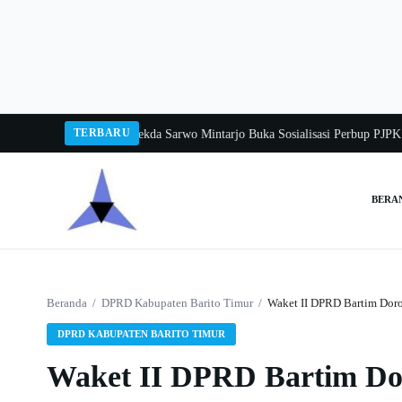
Langsung
ke
konten
TERBARU
ngka Balang 2026
Pj Sekda Sarwo Mintarjo Buka Sosialisasi Perbup PJPK 2026
BERA
Cari:
Beranda
/
DPRD Kabupaten Barito Timur
/
Waket II DPRD Bartim Doro
DPRD KABUPATEN BARITO TIMUR
Waket II DPRD Bartim Dor