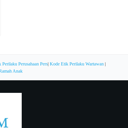
 Perilaku Perusahaan Pers
|
Kode Etik Perilaku Wartawan
|
 Ramah Anak