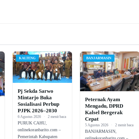
KALTENG
BANJARMASIN
Pj Sekda Sarwo
Mintarjo Buka
Peternak Ayam
Sosialisasi Perbup
Mengadu, DPRD
PJPK 2026–2030
Kalsel Bergerak
6 Agustus 2026
·
2 menit baca
Cepat
PURUK CAHU,
5 Agustus 2026
·
2 menit baca
onlinekoranbarito.com –
BANJARMASIN,
Pemerintah Kabupaten
onlinekoranbarito.com –