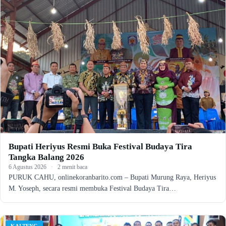
Bupati Heriyus Resmi Buka Festival Budaya Tira
Tangka Balang 2026
6 Agustus 2026
·
2 menit baca
PURUK CAHU, onlinekoranbarito.com – Bupati Murung Raya, Heriyus
M. Yoseph, secara resmi membuka Festival Budaya Tira…
KALTENG