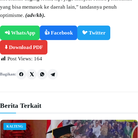
yang bisa memasok ke daerah lain,” tandasnya penuh
optimisme.
(adv/kb).
📲 WhatsApp
👍 Facebook
🐦 Twitter
⬇️ Download PDF
Post Views:
164
Bagikan:
Berita Terkait
KALTENG