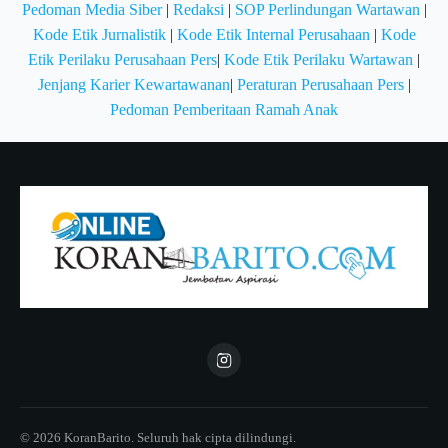
Pedoman Media Siber
|
Redaksi
|
SOP Perlindungan Wartawan
|
Kode Etik Jurnalistik
|
Kode Etik Internal Perusahaan
|
Kode
Etik Perilaku Perusahaan Pers
|
Kode Etik Perilaku Wartawan
|
Jenjang Karier Kewartawanan
|
Peraturan Perusahaan Pers
|
Pedoman Pemberitaan Ramah Anak
© 2026 KoranBarito. Seluruh hak cipta dilindungi.