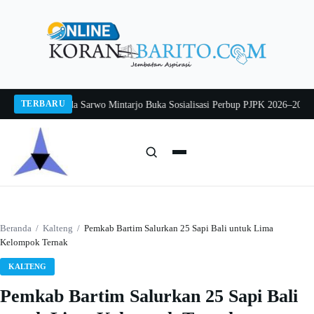
Langsung
ke
konten
TERBARU
 2026
Pj Sekda Sarwo Mintarjo Buka Sosialisasi Perbup PJPK 2026–2030
Peter
Cari:
Cari
Beranda
/
Kalteng
/
Pemkab Bartim Salurkan 25 Sapi Bali untuk Lima
Kelompok Ternak
KALTENG
Pemkab Bartim Salurkan 25 Sapi Bali