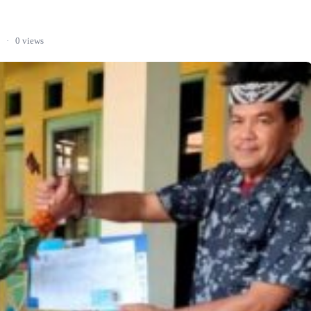
·
0 views