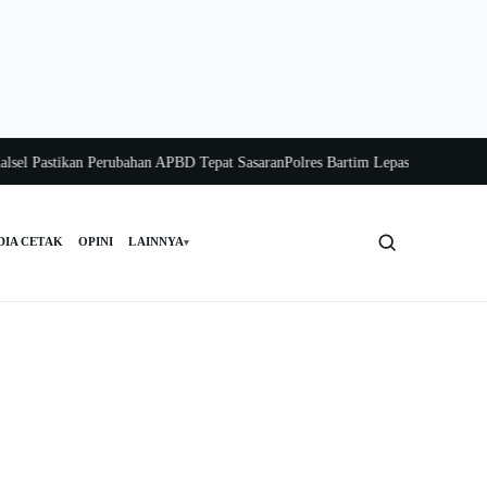
Pastikan Perubahan APBD Tepat Sasaran
Polres Bartim Lepas Bakti Sosial untu
DIA CETAK
OPINI
LAINNYA
▾
Cari