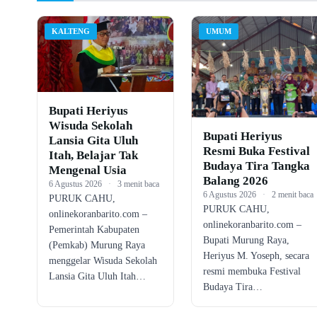
KALTENG
UMUM
Bupati Heriyus
Wisuda Sekolah
Bupati Heriyus
Lansia Gita Uluh
Resmi Buka Festival
Itah, Belajar Tak
Budaya Tira Tangka
Mengenal Usia
Balang 2026
6 Agustus 2026
·
3 menit baca
6 Agustus 2026
·
2 menit baca
PURUK CAHU,
PURUK CAHU,
onlinekoranbarito.com –
onlinekoranbarito.com –
Pemerintah Kabupaten
Bupati Murung Raya,
(Pemkab) Murung Raya
Heriyus M. Yoseph, secara
menggelar Wisuda Sekolah
resmi membuka Festival
Lansia Gita Uluh Itah…
Budaya Tira…