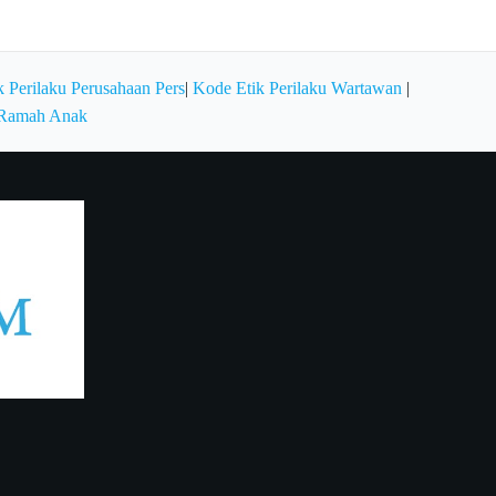
 Perilaku Perusahaan Pers
|
Kode Etik Perilaku Wartawan
|
 Ramah Anak