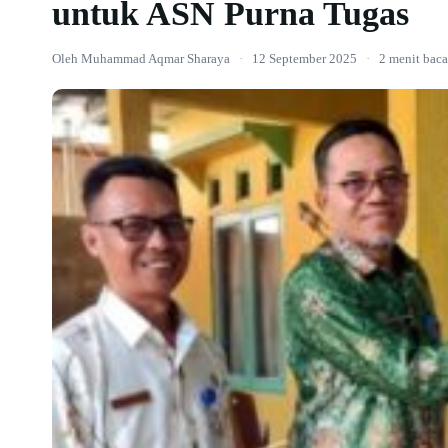
untuk ASN Purna Tugas
Oleh Muhammad Aqmar Sharaya
·
12 September 2025
·
2 menit baca