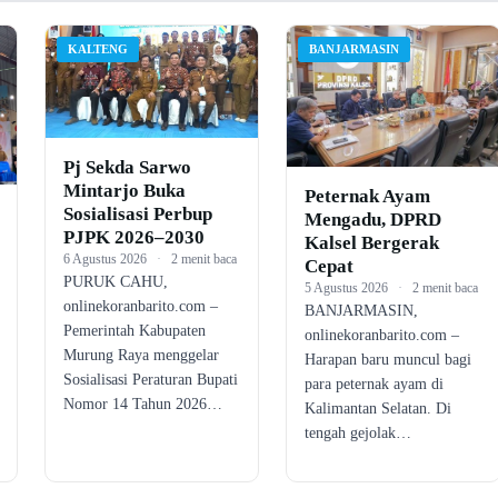
KALTENG
BANJARMASIN
Pj Sekda Sarwo
Mintarjo Buka
Peternak Ayam
Sosialisasi Perbup
Mengadu, DPRD
PJPK 2026–2030
Kalsel Bergerak
6 Agustus 2026
·
2 menit baca
Cepat
PURUK CAHU,
5 Agustus 2026
·
2 menit baca
onlinekoranbarito.com –
BANJARMASIN,
Pemerintah Kabupaten
onlinekoranbarito.com –
Murung Raya menggelar
Harapan baru muncul bagi
Sosialisasi Peraturan Bupati
para peternak ayam di
Nomor 14 Tahun 2026…
Kalimantan Selatan. Di
tengah gejolak…