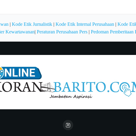
awan
|
Kode Etik Jurnalistik
|
Kode Etik Internal Perusahaan
|
Kode Etik
ier Kewartawanan
|
Peraturan Perusahaan Pers
|
Pedoman Pemberitaan