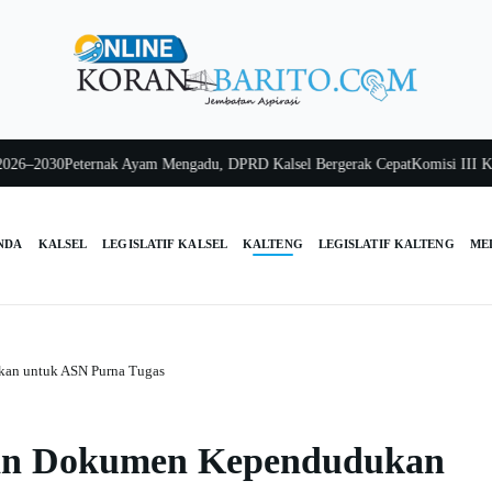
030
Peternak Ayam Mengadu, DPRD Kalsel Bergerak Cepat
Komisi III Kalsel 
NDA
KALSEL
LEGISLATIF KALSEL
KALTENG
LEGISLATIF KALTENG
ME
kan untuk ASN Purna Tugas
kan Dokumen Kependudukan