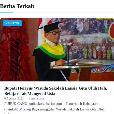
Berita Terkait
KALTENG
Bupati Heriyus Wisuda Sekolah Lansia Gita Uluh Itah,
Belajar Tak Mengenal Usia
6 Agustus 2026
·
3 menit baca
PURUK CAHU, onlinekoranbarito.com – Pemerintah Kabupaten
(Pemkab) Murung Raya menggelar Wisuda Sekolah Lansia Gita Uluh