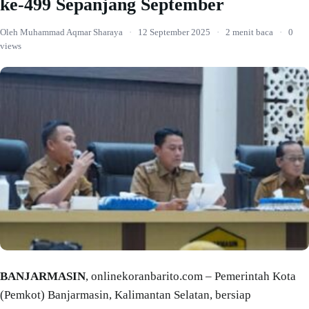
ke-499 Sepanjang September
Oleh Muhammad Aqmar Sharaya
·
12 September 2025
·
2 menit baca
·
0
views
BANJARMASIN
, onlinekoranbarito.com – Pemerintah Kota
(Pemkot) Banjarmasin, Kalimantan Selatan, bersiap