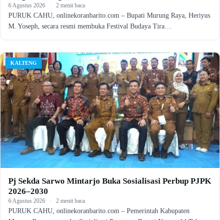
6 Agustus 2026
·
2 menit baca
PURUK CAHU, onlinekoranbarito.com – Bupati Murung Raya, Heriyus
M. Yoseph, secara resmi membuka Festival Budaya Tira…
KALTENG
Pj Sekda Sarwo Mintarjo Buka Sosialisasi Perbup PJPK
2026–2030
6 Agustus 2026
·
2 menit baca
PURUK CAHU, onlinekoranbarito.com – Pemerintah Kabupaten