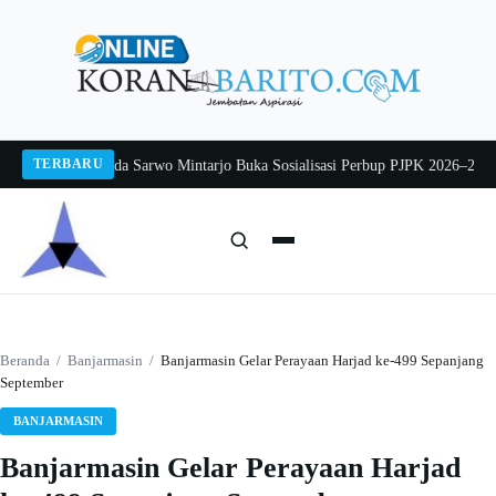
Langsung
ke
konten
TERBARU
g 2026
Pj Sekda Sarwo Mintarjo Buka Sosialisasi Perbup PJPK 2026–2030
Pete
Cari:
Cari
Beranda
/
Banjarmasin
/
Banjarmasin Gelar Perayaan Harjad ke-499 Sepanjang
September
BANJARMASIN
Banjarmasin Gelar Perayaan Harjad