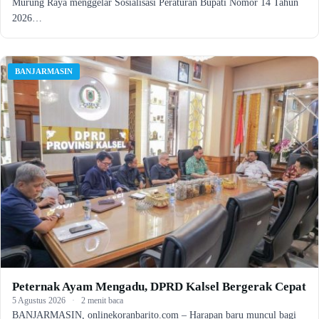
Murung Raya menggelar Sosialisasi Peraturan Bupati Nomor 14 Tahun
2026…
BANJARMASIN
Peternak Ayam Mengadu, DPRD Kalsel Bergerak Cepat
5 Agustus 2026
·
2 menit baca
BANJARMASIN, onlinekoranbarito.com – Harapan baru muncul bagi