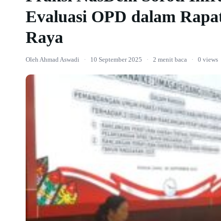
Evaluasi OPD dalam Rap
Raya
Oleh Ahmad Aswadi
·
10 September 2025
·
2 menit baca
·
0 views