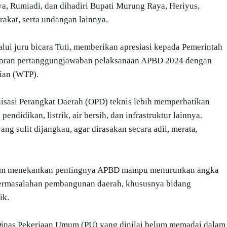
, Rumiadi, dan dihadiri Bupati Murung Raya, Heriyus,
akat, serta undangan lainnya.
i juru bicara Tuti, memberikan apresiasi kepada Pemerintah
oran pertanggungjawaban pelaksanaan APBD 2024 dengan
lian (WTP).
sasi Perangkat Daerah (OPD) teknis lebih memperhatikan
endidikan, listrik, air bersih, dan infrastruktur lainnya.
ng sulit dijangkau, agar dirasakan secara adil, merata,
Dem menekankan pentingnya APBD mampu menurunkan angka
permasalahan pembangunan daerah, khususnya bidang
ik.
 Dinas Pekerjaan Umum (PU) yang dinilai belum memadai dalam