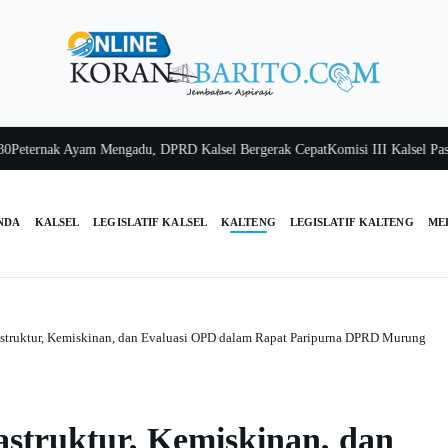
rnak Ayam Mengadu, DPRD Kalsel Bergerak Cepat
Komisi III Kalsel Pastikan
NDA
KALSEL
LEGISLATIF KALSEL
KALTENG
LEGISLATIF KALTENG
ME
rastruktur, Kemiskinan, dan Evaluasi OPD dalam Rapat Paripurna DPRD Murung
astruktur, Kemiskinan, dan