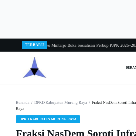
Langsung
ke
konten
TERBARU
ng 2026
Pj Sekda Sarwo Mintarjo Buka Sosialisasi Perbup PJPK 2026–2030
Pete
BERA
Cari:
Beranda
/
DPRD Kabupaten Murung Raya
/
Fraksi NasDem Soroti Inf
Raya
DPRD KABUPATEN MURUNG RAYA
Fraksi NasDem Soroti Infr