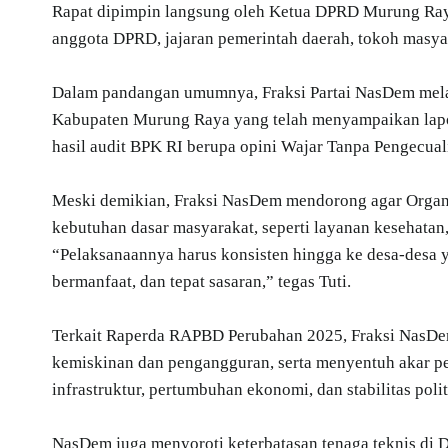
Rapat dipimpin langsung oleh Ketua DPRD Murung Raya
anggota DPRD, jajaran pemerintah daerah, tokoh masyar
Dalam pandangan umumnya, Fraksi Partai NasDem melalu
Kabupaten Murung Raya yang telah menyampaikan lap
hasil audit BPK RI berupa opini Wajar Tanpa Pengecua
Meski demikian, Fraksi NasDem mendorong agar Organi
kebutuhan dasar masyarakat, seperti layanan kesehatan, p
“Pelaksanaannya harus konsisten hingga ke desa-desa ya
bermanfaat, dan tepat sasaran,” tegas Tuti.
Terkait Raperda RAPBD Perubahan 2025, Fraksi Nas
kemiskinan dan pengangguran, serta menyentuh akar 
infrastruktur, pertumbuhan ekonomi, dan stabilitas polit
NasDem juga menyoroti keterbatasan tenaga teknis di