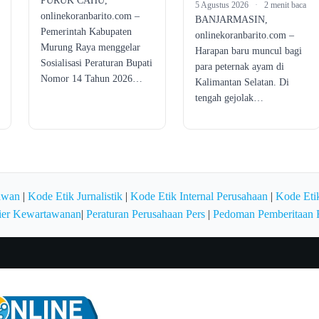
PURUK CAHU,
5 Agustus 2026
·
2 menit baca
onlinekoranbarito.com –
BANJARMASIN,
Pemerintah Kabupaten
onlinekoranbarito.com –
Murung Raya menggelar
Harapan baru muncul bagi
Sosialisasi Peraturan Bupati
para peternak ayam di
Nomor 14 Tahun 2026…
Kalimantan Selatan. Di
tengah gejolak…
awan
|
Kode Etik Jurnalistik
|
Kode Etik Internal Perusahaan
|
Kode Etik
ier Kewartawanan
|
Peraturan Perusahaan Pers
|
Pedoman Pemberitaan