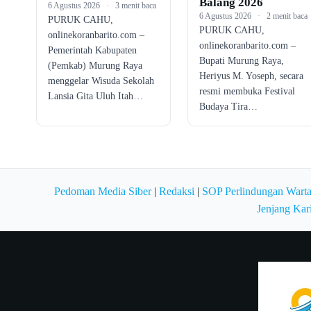
Balang 2026
6 Agustus 2026
·
3 menit baca
6 Agustus 2026
·
2 menit baca
PURUK CAHU,
PURUK CAHU,
onlinekoranbarito.com –
onlinekoranbarito.com –
Pemerintah Kabupaten
Bupati Murung Raya,
(Pemkab) Murung Raya
Heriyus M. Yoseph, secara
menggelar Wisuda Sekolah
resmi membuka Festival
Lansia Gita Uluh Itah…
Budaya Tira…
Pedoman Media Siber
|
Redaksi
|
SOP Perlindungan Wart
Jenjang Kar