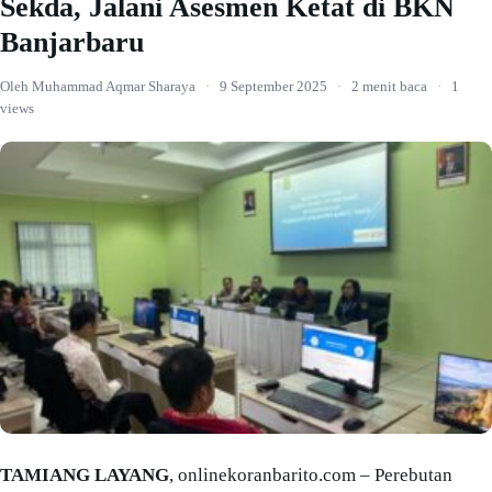
Sekda, Jalani Asesmen Ketat di BKN
Banjarbaru
Oleh Muhammad Aqmar Sharaya
·
9 September 2025
·
2 menit baca
·
1
views
TAMIANG LAYANG
, onlinekoranbarito.com – Perebutan