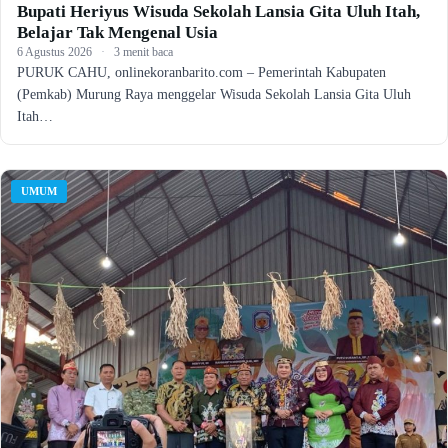
Bupati Heriyus Wisuda Sekolah Lansia Gita Uluh Itah,
Belajar Tak Mengenal Usia
6 Agustus 2026
·
3 menit baca
PURUK CAHU, onlinekoranbarito.com – Pemerintah Kabupaten
(Pemkab) Murung Raya menggelar Wisuda Sekolah Lansia Gita Uluh
Itah…
UMUM