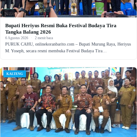
Bupati Heriyus Resmi Buka Festival Budaya Tira
Tangka Balang 2026
6 Agustus 2026
·
2 menit baca
PURUK CAHU, onlinekoranbarito.com – Bupati Murung Raya, Heriyus
M. Yoseph, secara resmi membuka Festival Budaya Tira…
KALTENG