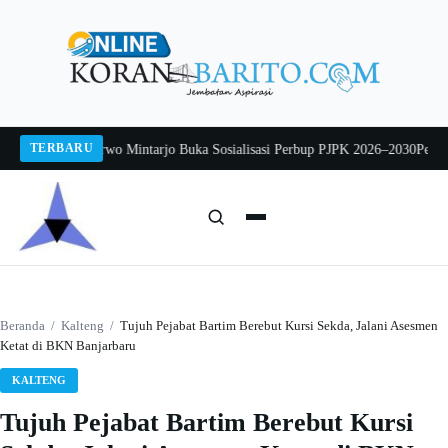
Langsung
ke
konten
TERBARU
6
Pj Sekda Sarwo Mintarjo Buka Sosialisasi Perbup PJPK 2026–2030
Peternak 
Cari:
Cari
Beranda
/
Kalteng
/
Tujuh Pejabat Bartim Berebut Kursi Sekda, Jalani Asesmen
Ketat di BKN Banjarbaru
KALTENG
Tujuh Pejabat Bartim Berebut Kursi