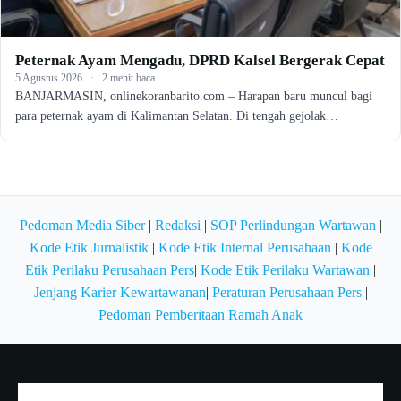
Peternak Ayam Mengadu, DPRD Kalsel Bergerak Cepat
5 Agustus 2026
·
2 menit baca
BANJARMASIN, onlinekoranbarito.com – Harapan baru muncul bagi
para peternak ayam di Kalimantan Selatan. Di tengah gejolak…
Pedoman Media Siber
|
Redaksi
|
SOP Perlindungan Wartawan
|
Kode Etik Jurnalistik
|
Kode Etik Internal Perusahaan
|
Kode
Etik Perilaku Perusahaan Pers
|
Kode Etik Perilaku Wartawan
|
Jenjang Karier Kewartawanan
|
Peraturan Perusahaan Pers
|
Pedoman Pemberitaan Ramah Anak