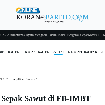
030
Peternak Ayam Mengadu, DPRD Kalsel Bergerak Cepat
Komisi III Kalsel P
NDA
KALSEL
LEGISLATIF KALSEL
KALTENG
LEGISLATIF KALTENG
ME
BT 2025, Tampilkan Budaya Api
a Sepak Sawut di FB-IMBT