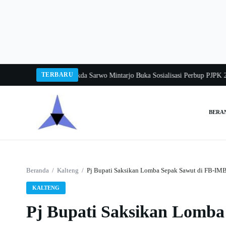
Langsung
ke
konten
TERBARU
ka Balang 2026
Pj Sekda Sarwo Mintarjo Buka Sosialisasi Perbup PJPK 2026–2
BERA
Cari:
Beranda
/
Kalteng
/
Pj Bupati Saksikan Lomba Sepak Sawut di FB-IM
KALTENG
Pj Bupati Saksikan Lomb