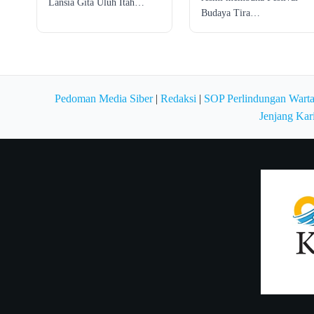
Lansia Gita Uluh Itah…
Budaya Tira…
Pedoman Media Siber
|
Redaksi
|
SOP Perlindungan Wart
Jenjang Kar