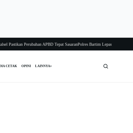
astikan Perubahan APBD Tepat Sasaran
Polres Bartim Lepas Bakti Sosial untuk
DIA CETAK
OPINI
LAINNYA
▾
Cari