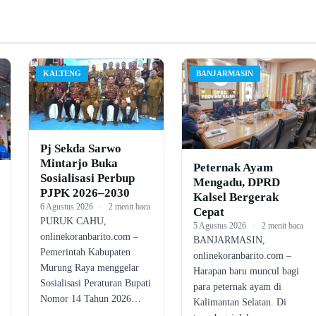
KALTENG
BANJARMASIN
Pj Sekda Sarwo
Mintarjo Buka
Peternak Ayam
Sosialisasi Perbup
Mengadu, DPRD
PJPK 2026–2030
Kalsel Bergerak
6 Agustus 2026
·
2 menit baca
Cepat
PURUK CAHU,
5 Agustus 2026
·
2 menit baca
onlinekoranbarito.com –
BANJARMASIN,
Pemerintah Kabupaten
onlinekoranbarito.com –
Murung Raya menggelar
Harapan baru muncul bagi
Sosialisasi Peraturan Bupati
para peternak ayam di
Nomor 14 Tahun 2026…
Kalimantan Selatan. Di