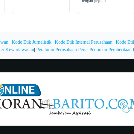
tengah gejolak…
awan
|
Kode Etik Jurnalistik
|
Kode Etik Internal Perusahaan
|
Kode Etik
ier Kewartawanan
|
Peraturan Perusahaan Pers
|
Pedoman Pemberitaan