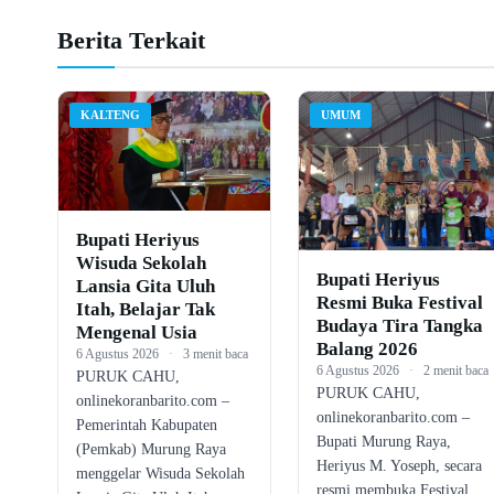
Berita Terkait
KALTENG
UMUM
Bupati Heriyus
Wisuda Sekolah
Bupati Heriyus
Lansia Gita Uluh
Resmi Buka Festival
Itah, Belajar Tak
Budaya Tira Tangka
Mengenal Usia
Balang 2026
6 Agustus 2026
·
3 menit baca
6 Agustus 2026
·
2 menit baca
PURUK CAHU,
PURUK CAHU,
onlinekoranbarito.com –
onlinekoranbarito.com –
Pemerintah Kabupaten
Bupati Murung Raya,
(Pemkab) Murung Raya
Heriyus M. Yoseph, secara
menggelar Wisuda Sekolah
resmi membuka Festival