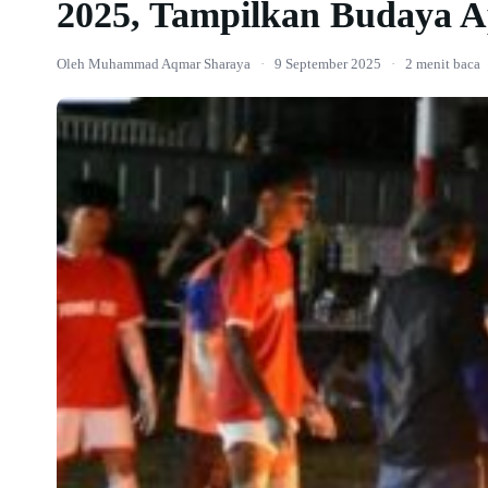
2025, Tampilkan Budaya A
Oleh Muhammad Aqmar Sharaya
·
9 September 2025
·
2 menit baca