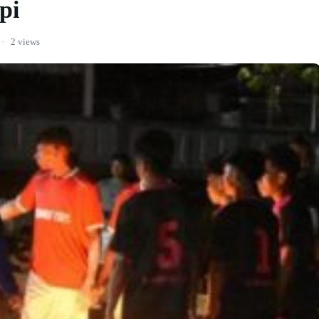
pi
·
2 views