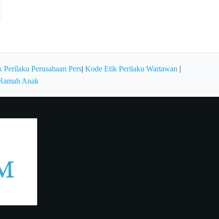
 Perilaku Perusahaan Pers
|
Kode Etik Perilaku Wartawan
|
 Ramah Anak