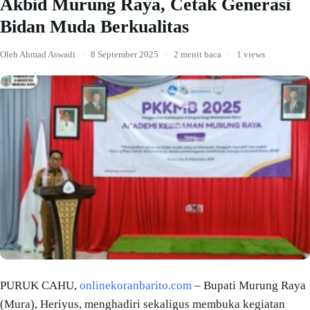
Akbid Murung Raya, Cetak Generasi
Bidan Muda Berkualitas
Oleh Ahmad Aswadi
·
8 September 2025
·
2 menit baca
·
1 views
PURUK CAHU,
onlinekoranbarito.com
– Bupati Murung Raya
(Mura), Heriyus, menghadiri sekaligus membuka kegiatan