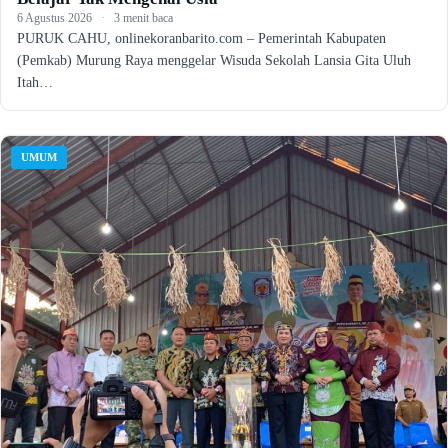
6 Agustus 2026
·
3 menit baca
PURUK CAHU, onlinekoranbarito.com – Pemerintah Kabupaten
(Pemkab) Murung Raya menggelar Wisuda Sekolah Lansia Gita Uluh
Itah…
UMUM