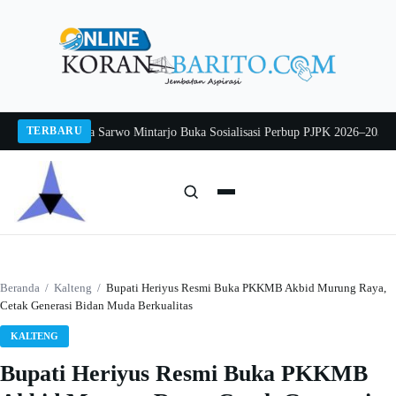
Langsung
ke
konten
TERBARU
 2026
Pj Sekda Sarwo Mintarjo Buka Sosialisasi Perbup PJPK 2026–2030
Petern
Cari:
Cari
Beranda
/
Kalteng
/
Bupati Heriyus Resmi Buka PKKMB Akbid Murung Raya,
Cetak Generasi Bidan Muda Berkualitas
KALTENG
Bupati Heriyus Resmi Buka PKKMB