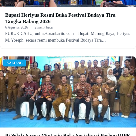
Bupati Heriyus Resmi Buka Festival Budaya Tira
Tangka Balang 2026
6 Agustus 2026
·
2 menit baca
PURUK CAHU, onlinekoranbarito.com – Bupati Murung Raya, Heriyus
M. Yoseph, secara resmi membuka Festival Budaya Tira…
KALTENG
Pj Sekda Sarwo Mintarjo Buka Sosialisasi Perbup PJPK