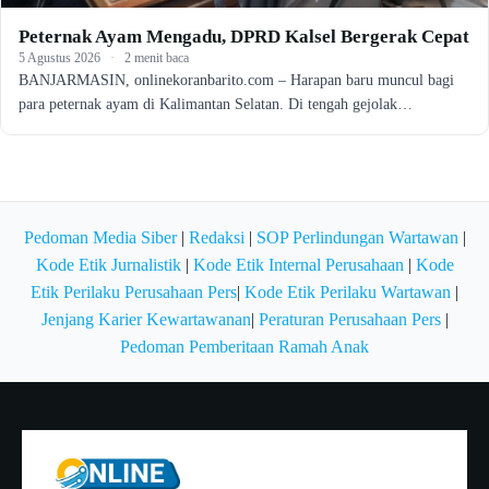
Peternak Ayam Mengadu, DPRD Kalsel Bergerak Cepat
5 Agustus 2026
·
2 menit baca
BANJARMASIN, onlinekoranbarito.com – Harapan baru muncul bagi
para peternak ayam di Kalimantan Selatan. Di tengah gejolak…
Pedoman Media Siber
|
Redaksi
|
SOP Perlindungan Wartawan
|
Kode Etik Jurnalistik
|
Kode Etik Internal Perusahaan
|
Kode
Etik Perilaku Perusahaan Pers
|
Kode Etik Perilaku Wartawan
|
Jenjang Karier Kewartawanan
|
Peraturan Perusahaan Pers
|
Pedoman Pemberitaan Ramah Anak