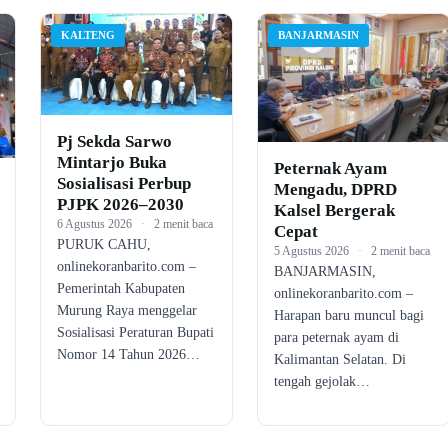
KALTENG
BANJARMASIN
Pj Sekda Sarwo
Mintarjo Buka
Peternak Ayam
Sosialisasi Perbup
Mengadu, DPRD
PJPK 2026–2030
Kalsel Bergerak
6 Agustus 2026
·
2 menit baca
Cepat
PURUK CAHU,
5 Agustus 2026
·
2 menit baca
onlinekoranbarito.com –
BANJARMASIN,
Pemerintah Kabupaten
onlinekoranbarito.com –
Murung Raya menggelar
Harapan baru muncul bagi
Sosialisasi Peraturan Bupati
para peternak ayam di
Nomor 14 Tahun 2026…
Kalimantan Selatan. Di
tengah gejolak…