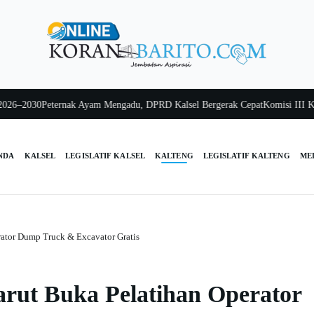
2030
Peternak Ayam Mengadu, DPRD Kalsel Bergerak Cepat
Komisi III Kalsel 
NDA
KALSEL
LEGISLATIF KALSEL
KALTENG
LEGISLATIF KALTENG
ME
ator Dump Truck & Excavator Gratis
rut Buka Pelatihan Operator