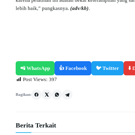
karena pelatihan ini adalah bekal keterampilan yang 
lebih baik,” pungkasnya.
(adv/kb)
.
📲 WhatsApp
👍 Facebook
🐦 Twitter
⬇️
Post Views:
397
Bagikan:
Berita Terkait