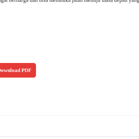
sangat berharga dan bisa membuka jalan menuju masa depan yan
 Download PDF