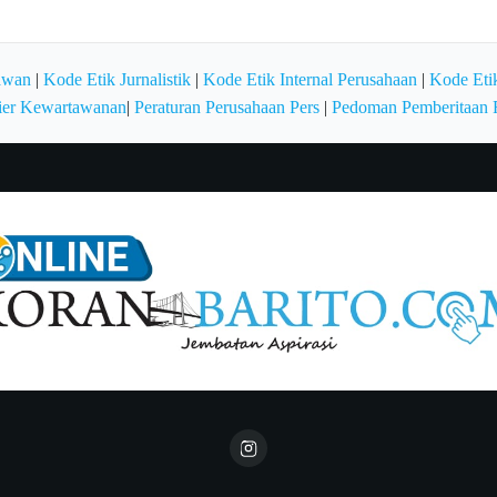
awan
|
Kode Etik Jurnalistik
|
Kode Etik Internal Perusahaan
|
Kode Etik
ier Kewartawanan
|
Peraturan Perusahaan Pers
|
Pedoman Pemberitaan