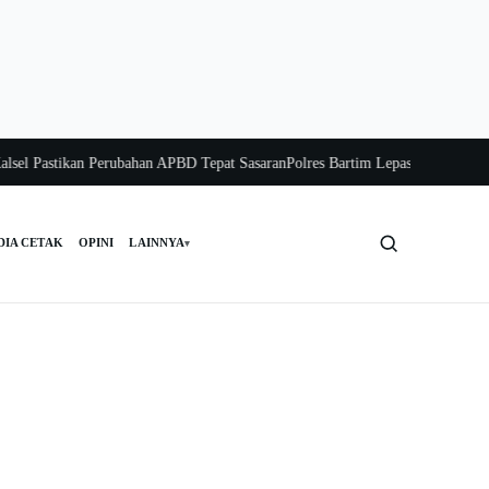
Pastikan Perubahan APBD Tepat Sasaran
Polres Bartim Lepas Bakti Sosial untu
DIA CETAK
OPINI
LAINNYA
▾
Cari