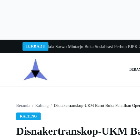
Langsung
ke
konten
TERBARU
gka Balang 2026
Pj Sekda Sarwo Mintarjo Buka Sosialisasi Perbup PJPK 2026–
BERA
Cari:
Beranda
/
Kalteng
/
Disnakertranskop-UKM Barut Buka Pelatihan Oper
KALTENG
Disnakertranskop-UKM Ba