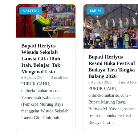
KALTENG
UMUM
Bupati Heriyus
Wisuda Sekolah
Bupati Heriyus
Lansia Gita Uluh
Resmi Buka Festival
Itah, Belajar Tak
Budaya Tira Tangka
Mengenal Usia
Balang 2026
6 Agustus 2026
·
3 menit baca
6 Agustus 2026
·
2 menit baca
PURUK CAHU,
PURUK CAHU,
onlinekoranbarito.com –
onlinekoranbarito.com –
Pemerintah Kabupaten
Bupati Murung Raya,
(Pemkab) Murung Raya
Heriyus M. Yoseph, secara
menggelar Wisuda Sekolah
resmi membuka Festival
Lansia Gita Uluh Itah…
Budaya Tira…