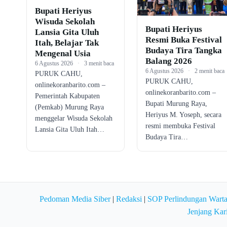
Bupati Heriyus
Wisuda Sekolah
Bupati Heriyus
Lansia Gita Uluh
Resmi Buka Festival
Itah, Belajar Tak
Budaya Tira Tangka
Mengenal Usia
Balang 2026
6 Agustus 2026
·
3 menit baca
6 Agustus 2026
·
2 menit baca
PURUK CAHU,
PURUK CAHU,
onlinekoranbarito.com –
onlinekoranbarito.com –
Pemerintah Kabupaten
Bupati Murung Raya,
(Pemkab) Murung Raya
Heriyus M. Yoseph, secara
menggelar Wisuda Sekolah
resmi membuka Festival
Lansia Gita Uluh Itah…
Budaya Tira…
Pedoman Media Siber
|
Redaksi
|
SOP Perlindungan Wart
Jenjang Kar