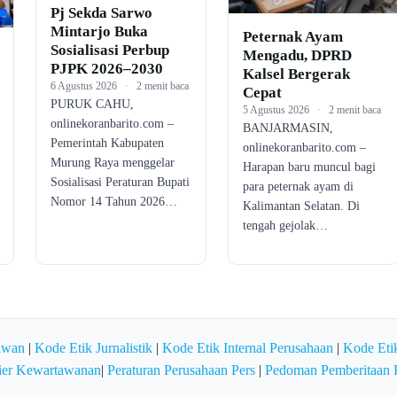
Pj Sekda Sarwo
Mintarjo Buka
Peternak Ayam
Sosialisasi Perbup
Mengadu, DPRD
PJPK 2026–2030
Kalsel Bergerak
6 Agustus 2026
·
2 menit baca
Cepat
PURUK CAHU,
5 Agustus 2026
·
2 menit baca
onlinekoranbarito.com –
BANJARMASIN,
Pemerintah Kabupaten
onlinekoranbarito.com –
Murung Raya menggelar
Harapan baru muncul bagi
Sosialisasi Peraturan Bupati
para peternak ayam di
Nomor 14 Tahun 2026…
Kalimantan Selatan. Di
tengah gejolak…
awan
|
Kode Etik Jurnalistik
|
Kode Etik Internal Perusahaan
|
Kode Etik
ier Kewartawanan
|
Peraturan Perusahaan Pers
|
Pedoman Pemberitaan