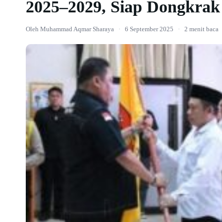
2025–2029, Siap Dongkrak 
Oleh Muhammad Aqmar Sharaya
·
6 September 2025
·
2 menit baca