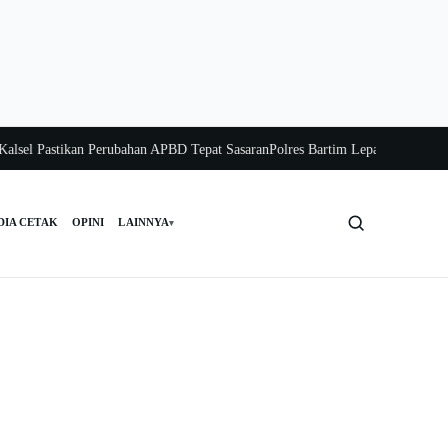
l Pastikan Perubahan APBD Tepat Sasaran
Polres Bartim Lepas Bakti Sosial unt
DIA CETAK
OPINI
LAINNYA
▾
Cari