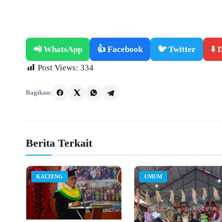
📲 WhatsApp
👍 Facebook
🐦 Twitter
⬇️
Post Views:
334
Bagikan:
Berita Terkait
KALTENG
UMUM