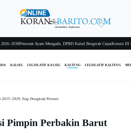
–2030
Peternak Ayam Mengadu, DPRD Kalsel Bergerak Cepat
Komisi III Kalse
NDA
KALSEL
LEGISLATIF KALSEL
KALTENG
LEGISLATIF KALTENG
ME
t 2025–2029, Siap Dongkrak Prestasi
i Pimpin Perbakin Barut