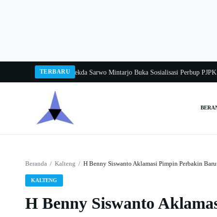
Langsung
ke
konten
TERBARU
ngka Balang 2026
Pj Sekda Sarwo Mintarjo Buka Sosialisasi Perbup PJPK 2026
BERA
Cari:
Beranda
/
Kalteng
/
H Benny Siswanto Aklamasi Pimpin Perbakin Baru
KALTENG
H Benny Siswanto Aklamas