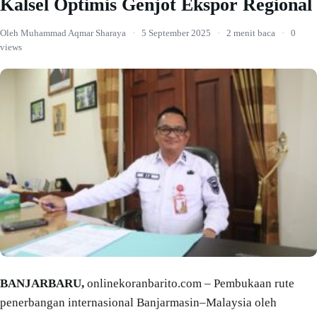
Kalsel Optimis Genjot Ekspor Regional
Oleh Muhammad Aqmar Sharaya
·
5 September 2025
·
2 menit baca
·
0
views
BANJARBARU,
onlinekoranbarito.com – Pembukaan rute
penerbangan internasional Banjarmasin–Malaysia oleh