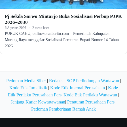
Pj Sekda Sarwo Mintarjo Buka Sosialisasi Perbup PJPK
2026–2030
6 Agustus 2026
·
2 menit baca
PURUK CAHU, onlinekoranbarito.com – Pemerintah Kabupaten
Murung Raya menggelar Sosialisasi Peraturan Bupati Nomor 14 Tahun
2026…
Pedoman Media Siber
|
Redaksi
|
SOP Perlindungan Wartawan
|
Kode Etik Jurnalistik
|
Kode Etik Internal Perusahaan
|
Kode
Etik Perilaku Perusahaan Pers
|
Kode Etik Perilaku Wartawan
|
Jenjang Karier Kewartawanan
|
Peraturan Perusahaan Pers
|
Pedoman Pemberitaan Ramah Anak