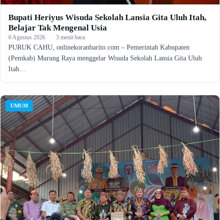
Bupati Heriyus Wisuda Sekolah Lansia Gita Uluh Itah,
Belajar Tak Mengenal Usia
6 Agustus 2026
·
3 menit baca
PURUK CAHU, onlinekoranbarito.com – Pemerintah Kabupaten
(Pemkab) Murung Raya menggelar Wisuda Sekolah Lansia Gita Uluh
Itah…
UMUM