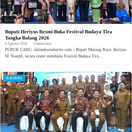
Bupati Heriyus Resmi Buka Festival Budaya Tira
Tangka Balang 2026
6 Agustus 2026
·
2 menit baca
PURUK CAHU, onlinekoranbarito.com – Bupati Murung Raya, Heriyus
M. Yoseph, secara resmi membuka Festival Budaya Tira…
KALTENG