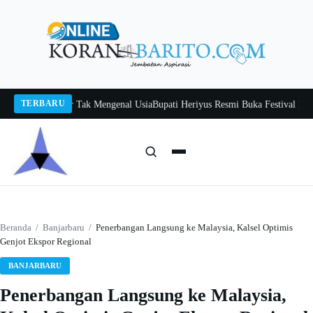
Langsung
ke
konten
TERBARU
 Itah, Belajar Tak Mengenal Usia
Bupati Heriyus Resmi Buka Festival Budaya 
Cari:
Cari
Beranda
/
Banjarbaru
/
Penerbangan Langsung ke Malaysia, Kalsel Optimis
Genjot Ekspor Regional
BANJARBARU
Penerbangan Langsung ke Malaysia,