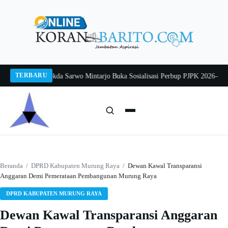
Langsung
ke
konten
TERBARU
ang 2026
Pj Sekda Sarwo Mintarjo Buka Sosialisasi Perbup PJPK 2026–2030
Pet
Cari:
Cari
Beranda
/
DPRD Kabupaten Murung Raya
/
Dewan Kawal Transparansi
Anggaran Demi Pemerataan Pembangunan Murung Raya
DPRD KABUPATEN MURUNG RAYA
Dewan Kawal Transparansi Anggaran