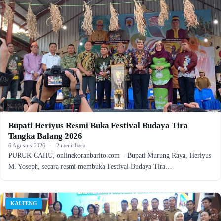
Bupati Heriyus Resmi Buka Festival Budaya Tira
Tangka Balang 2026
6 Agustus 2026
·
2 menit baca
PURUK CAHU, onlinekoranbarito.com – Bupati Murung Raya, Heriyus
M. Yoseph, secara resmi membuka Festival Budaya Tira…
KALTENG