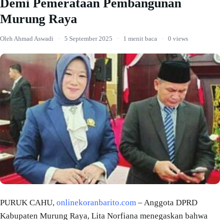
Demi Pemerataan Pembangunan
Murung Raya
Oleh Ahmad Aswadi
·
5 September 2025
·
1 menit baca
·
0 views
PURUK CAHU,
onlinekoranbarito.com
– Anggota DPRD
Kabupaten Murung Raya, Lita Norfiana menegaskan bahwa