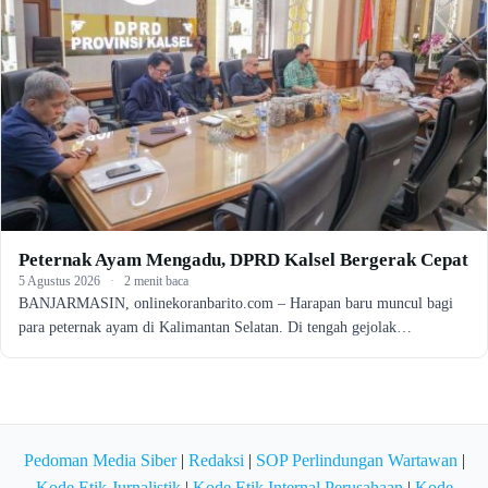
Peternak Ayam Mengadu, DPRD Kalsel Bergerak Cepat
5 Agustus 2026
·
2 menit baca
BANJARMASIN, onlinekoranbarito.com – Harapan baru muncul bagi
para peternak ayam di Kalimantan Selatan. Di tengah gejolak…
Pedoman Media Siber
|
Redaksi
|
SOP Perlindungan Wartawan
|
Kode Etik Jurnalistik
|
Kode Etik Internal Perusahaan
|
Kode