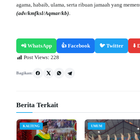
agama, habaib, ulama, serta ribuan jamaah yang memen
(adv/kmfksl/Aqmar/kb)
.
📲 WhatsApp
👍 Facebook
🐦 Twitter
⬇️
Post Views:
228
Bagikan:
Berita Terkait
KALTENG
UMUM