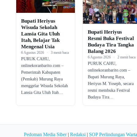
Bupati Heriyus
Wisuda Sekolah
Bupati Heriyus
Lansia Gita Uluh
Resmi Buka Festival
Itah, Belajar Tak
Budaya Tira Tangka
Mengenal Usia
Balang 2026
6 Agustus 2026
·
3 menit baca
6 Agustus 2026
·
2 menit baca
PURUK CAHU,
PURUK CAHU,
onlinekoranbarito.com –
onlinekoranbarito.com –
Pemerintah Kabupaten
Bupati Murung Raya,
(Pemkab) Murung Raya
Heriyus M. Yoseph, secara
menggelar Wisuda Sekolah
resmi membuka Festival
Lansia Gita Uluh Itah…
Budaya Tira…
Pedoman Media Siber
|
Redaksi
|
SOP Perlindungan Wart