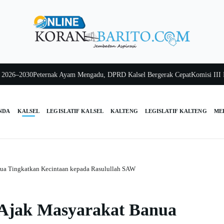
6–2030
Peternak Ayam Mengadu, DPRD Kalsel Bergerak Cepat
Komisi III Kals
NDA
KALSEL
LEGISLATIF KALSEL
KALTENG
LEGISLATIF KALTENG
ME
ua Tingkatkan Kecintaan kepada Rasulullah SAW
 Ajak Masyarakat Banua