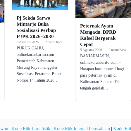
Pj Sekda Sarwo
Mintarjo Buka
Peternak Ayam
Sosialisasi Perbup
Mengadu, DPRD
PJPK 2026–2030
Kalsel Bergerak
6 Agustus 2026
·
2 menit baca
Cepat
PURUK CAHU,
5 Agustus 2026
·
2 menit baca
onlinekoranbarito.com –
BANJARMASIN,
Pemerintah Kabupaten
onlinekoranbarito.com –
Murung Raya menggelar
Harapan baru muncul bagi
Sosialisasi Peraturan Bupati
para peternak ayam di
Nomor 14 Tahun 2026…
Kalimantan Selatan. Di
tengah gejolak…
awan
|
Kode Etik Jurnalistik
|
Kode Etik Internal Perusahaan
|
Kode Etik