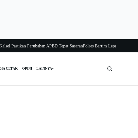
el Pastikan Perubahan APBD Tepat Sasaran
Polres Bartim Lepas Bakti Sosial un
DIA CETAK
OPINI
LAINNYA
▾
Cari