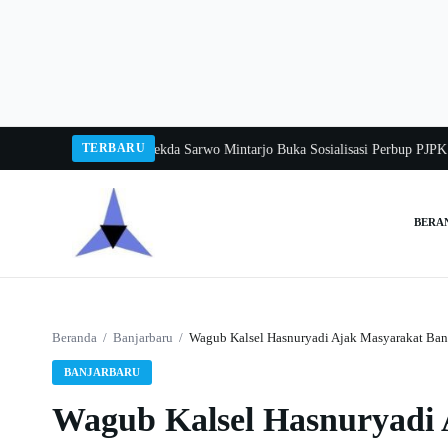
Langsung
ke
konten
TERBARU
angka Balang 2026
Pj Sekda Sarwo Mintarjo Buka Sosialisasi Perbup PJPK 202
BERA
Cari:
Beranda
/
Banjarbaru
/
Wagub Kalsel Hasnuryadi Ajak Masyarakat Ban
BANJARBARU
Wagub Kalsel Hasnuryadi