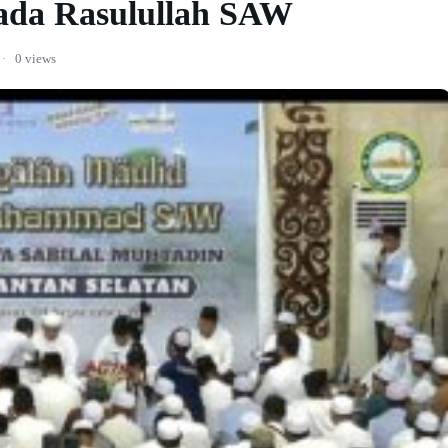
ada Rasulullah SAW
·
0 views