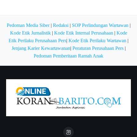
Pedoman Media Siber
|
Redaksi
|
SOP Perlindungan Wartawan
|
Kode Etik Jurnalistik
|
Kode Etik Internal Perusahaan
|
Kode
Etik Perilaku Perusahaan Pers
|
Kode Etik Perilaku Wartawan
|
Jenjang Karier Kewartawanan
|
Peraturan Perusahaan Pers
|
Pedoman Pemberitaan Ramah Anak