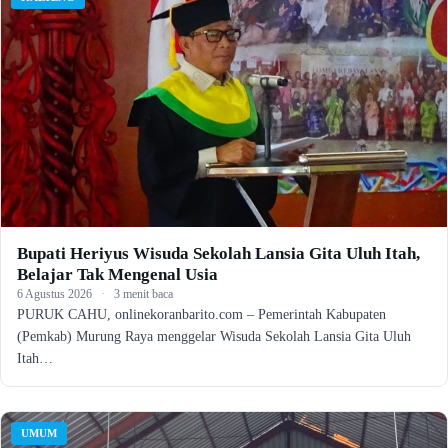
Bupati Heriyus Wisuda Sekolah Lansia Gita Uluh Itah,
Belajar Tak Mengenal Usia
6 Agustus 2026
·
3 menit baca
PURUK CAHU, onlinekoranbarito.com – Pemerintah Kabupaten
(Pemkab) Murung Raya menggelar Wisuda Sekolah Lansia Gita Uluh
Itah…
UMUM