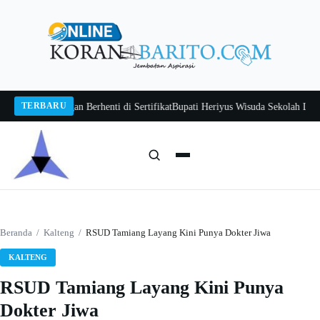
Langsung
ke
konten
TERBARU
awan Jangan Berhenti di Sertifikat
Bupati Heriyus Wisuda Sekolah Lansia Gi
Cari:
Cari
Beranda
/
Kalteng
/
RSUD Tamiang Layang Kini Punya Dokter Jiwa
KALTENG
RSUD Tamiang Layang Kini Punya
Dokter Jiwa