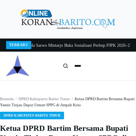
Langsung
ke
konten
TERBARU
g 2026
Pj Sekda Sarwo Mintarjo Buka Sosialisasi Perbup PJPK 2026–2030
Peter
Cari:
Cari
Beranda
/
DPRD Kabupaten Barito Timur
/
Ketua DPRD Bartim Bersama Bupati
Yamin Tinjau Dapur Umum SPPG di Ampah Kota
DPRD KABUPATEN BARITO TIMUR
Ketua DPRD Bartim Bersama Bupati