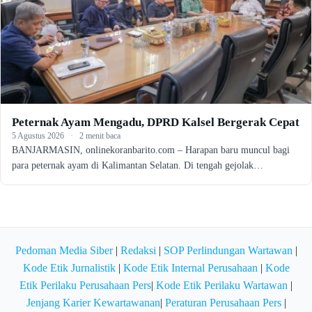
Peternak Ayam Mengadu, DPRD Kalsel Bergerak Cepat
5 Agustus 2026
·
2 menit baca
BANJARMASIN, onlinekoranbarito.com – Harapan baru muncul bagi
para peternak ayam di Kalimantan Selatan. Di tengah gejolak…
Pedoman Media Siber
|
Redaksi
|
SOP Perlindungan Wartawan
|
Kode Etik Jurnalistik
|
Kode Etik Internal Perusahaan
|
Kode
Etik Perilaku Perusahaan Pers
|
Kode Etik Perilaku Wartawan
|
Jenjang Karier Kewartawanan
|
Peraturan Perusahaan Pers
|