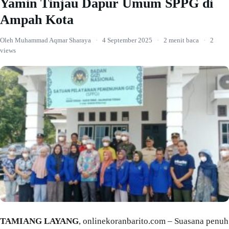
Yamin Tinjau Dapur Umum SPPG di
Ampah Kota
Oleh Muhammad Aqmar Sharaya
·
4 September 2025
·
2 menit baca
·
2
views
TAMIANG LAYANG
, onlinekoranbarito.com – Suasana penuh