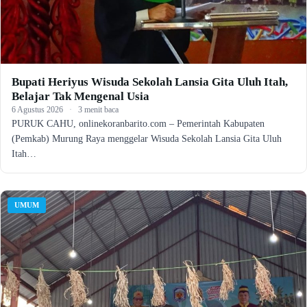
Bupati Heriyus Wisuda Sekolah Lansia Gita Uluh Itah,
Belajar Tak Mengenal Usia
6 Agustus 2026
·
3 menit baca
PURUK CAHU, onlinekoranbarito.com – Pemerintah Kabupaten
(Pemkab) Murung Raya menggelar Wisuda Sekolah Lansia Gita Uluh
Itah…
UMUM