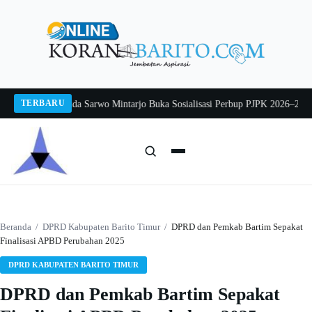
Langsung
ke
konten
TERBARU
g 2026
Pj Sekda Sarwo Mintarjo Buka Sosialisasi Perbup PJPK 2026–2030
Pete
Cari:
Cari
Beranda
/
DPRD Kabupaten Barito Timur
/
DPRD dan Pemkab Bartim Sepakat
Finalisasi APBD Perubahan 2025
DPRD KABUPATEN BARITO TIMUR
DPRD dan Pemkab Bartim Sepakat