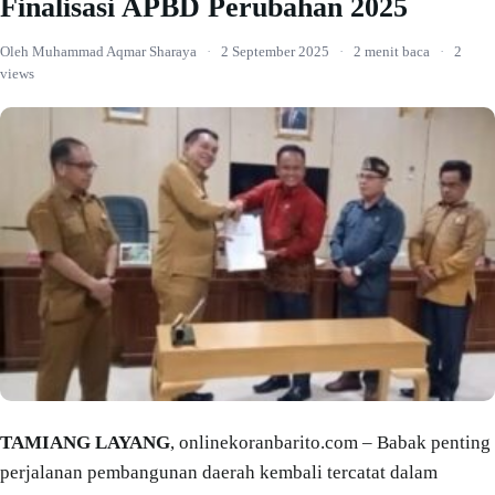
Finalisasi APBD Perubahan 2025
Oleh Muhammad Aqmar Sharaya
·
2 September 2025
·
2 menit baca
·
2
views
TAMIANG LAYANG
, onlinekoranbarito.com – Babak penting
perjalanan pembangunan daerah kembali tercatat dalam