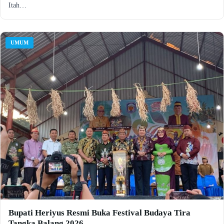
Itah…
UMUM
Bupati Heriyus Resmi Buka Festival Budaya Tira
Tangka Balang 2026