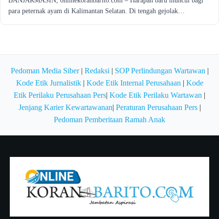
BANJARMASIN, onlinekoranbarito.com – Harapan baru muncul bagi
para peternak ayam di Kalimantan Selatan. Di tengah gejolak…
Pedoman Media Siber
|
Redaksi
|
SOP Perlindungan Wartawan
|
Kode Etik Jurnalistik
|
Kode Etik Internal Perusahaan
|
Kode
Etik Perilaku Perusahaan Pers
|
Kode Etik Perilaku Wartawan
|
Jenjang Karier Kewartawanan
|
Peraturan Perusahaan Pers
|
Pedoman Pemberitaan Ramah Anak