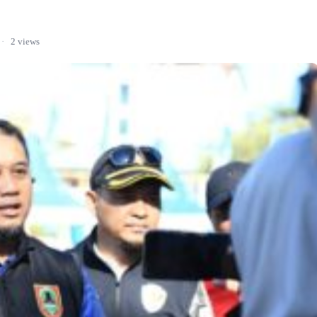
·
2 views