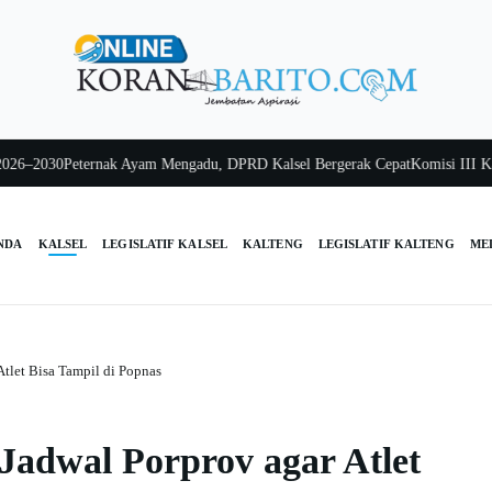
2030
Peternak Ayam Mengadu, DPRD Kalsel Bergerak Cepat
Komisi III Kalsel 
NDA
KALSEL
LEGISLATIF KALSEL
KALTENG
LEGISLATIF KALTENG
ME
Atlet Bisa Tampil di Popnas
 Jadwal Porprov agar Atlet