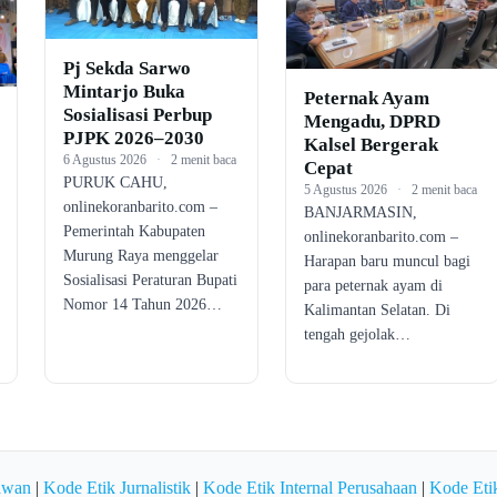
Pj Sekda Sarwo
Mintarjo Buka
Peternak Ayam
Sosialisasi Perbup
Mengadu, DPRD
PJPK 2026–2030
Kalsel Bergerak
6 Agustus 2026
·
2 menit baca
Cepat
PURUK CAHU,
5 Agustus 2026
·
2 menit baca
onlinekoranbarito.com –
BANJARMASIN,
Pemerintah Kabupaten
onlinekoranbarito.com –
Murung Raya menggelar
Harapan baru muncul bagi
Sosialisasi Peraturan Bupati
para peternak ayam di
Nomor 14 Tahun 2026…
Kalimantan Selatan. Di
tengah gejolak…
awan
|
Kode Etik Jurnalistik
|
Kode Etik Internal Perusahaan
|
Kode Etik