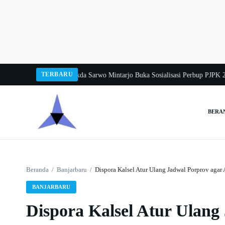
Langsung
ke
konten
TERBARU
gka Balang 2026
Pj Sekda Sarwo Mintarjo Buka Sosialisasi Perbup PJPK 2026–
BERA
Cari:
Beranda
/
Banjarbaru
/
Dispora Kalsel Atur Ulang Jadwal Porprov agar 
BANJARBARU
Dispora Kalsel Atur Ulang