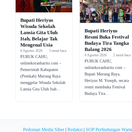
Bupati Heriyus
Wisuda Sekolah
Bupati Heriyus
Lansia Gita Uluh
Resmi Buka Festival
Itah, Belajar Tak
Budaya Tira Tangka
Mengenal Usia
Balang 2026
6 Agustus 2026
·
3 menit baca
6 Agustus 2026
·
2 menit baca
PURUK CAHU,
PURUK CAHU,
onlinekoranbarito.com –
onlinekoranbarito.com –
Pemerintah Kabupaten
Bupati Murung Raya,
(Pemkab) Murung Raya
Heriyus M. Yoseph, secara
menggelar Wisuda Sekolah
resmi membuka Festival
Lansia Gita Uluh Itah…
Budaya Tira…
Pedoman Media Siber
|
Redaksi
|
SOP Perlindungan Wart