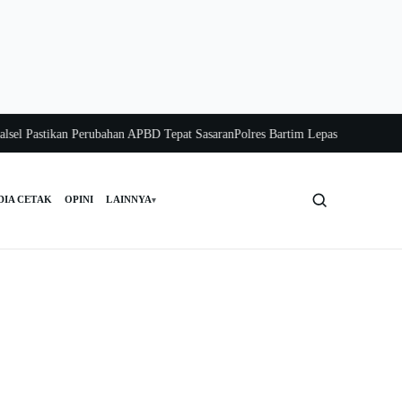
Pastikan Perubahan APBD Tepat Sasaran
Polres Bartim Lepas Bakti Sosial untu
DIA CETAK
OPINI
LAINNYA
▾
Cari