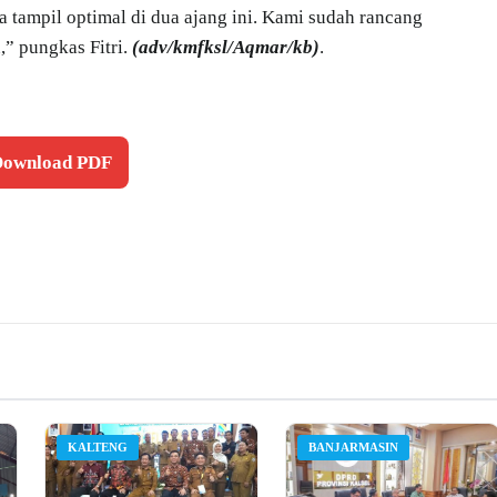
a tampil optimal di dua ajang ini. Kami sudah rancang
,” pungkas Fitri.
(adv/kmfksl/Aqmar/kb)
.
 Download PDF
KALTENG
BANJARMASIN