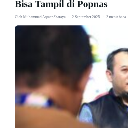
Bisa Tampil di Popnas
Oleh Muhammad Aqmar Sharaya
·
2 September 2025
·
2 menit baca