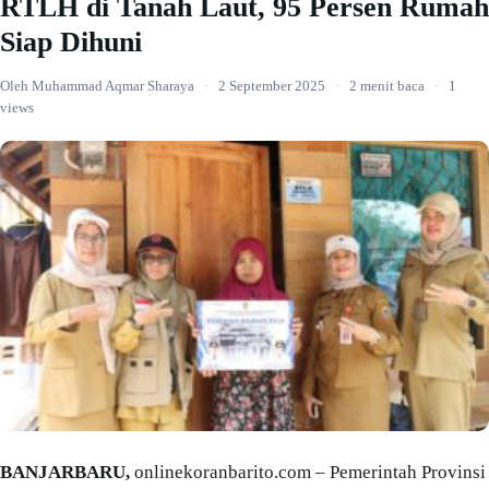
RTLH di Tanah Laut, 95 Persen Rumah
Siap Dihuni
Oleh Muhammad Aqmar Sharaya
·
2 September 2025
·
2 menit baca
·
1
views
BANJARBARU,
onlinekoranbarito.com – Pemerintah Provinsi