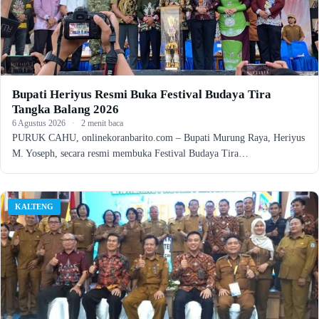
Bupati Heriyus Resmi Buka Festival Budaya Tira
Tangka Balang 2026
6 Agustus 2026
·
2 menit baca
PURUK CAHU, onlinekoranbarito.com – Bupati Murung Raya, Heriyus
M. Yoseph, secara resmi membuka Festival Budaya Tira…
KALTENG