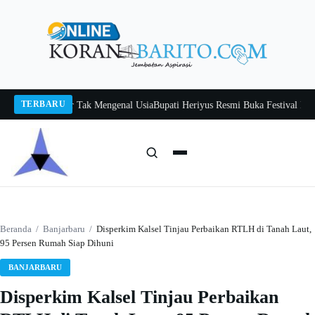
Langsung
ke
konten
TERBARU
Itah, Belajar Tak Mengenal Usia
Bupati Heriyus Resmi Buka Festival Budaya 
Cari:
Cari
Beranda
/
Banjarbaru
/
Disperkim Kalsel Tinjau Perbaikan RTLH di Tanah Laut,
95 Persen Rumah Siap Dihuni
BANJARBARU
Disperkim Kalsel Tinjau Perbaikan