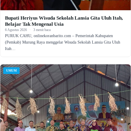
Bupati Heriyus Wisuda Sekolah Lansia Gita Uluh Itah,
Belajar Tak Mengenal Usia
6 Agustus 2026
·
3 menit baca
PURUK CAHU, onlinekoranbarito.com – Pemerintah Kabupaten
(Pemkab) Murung Raya menggelar Wisuda Sekolah Lansia Gita Uluh
Itah…
UMUM