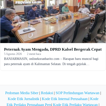
Peternak Ayam Mengadu, DPRD Kalsel Bergerak Cepat
5 Agustus 2026
·
2 menit baca
BANJARMASIN, onlinekoranbarito.com – Harapan baru muncul bagi
para peternak ayam di Kalimantan Selatan. Di tengah gejolak…
Pedoman Media Siber
|
Redaksi
|
SOP Perlindungan Wartawan
|
Kode Etik Jurnalistik
|
Kode Etik Internal Perusahaan
|
Kode
Etik Perilaku Perusahaan Pers
|
Kode Etik Perilaku Wartawan
|