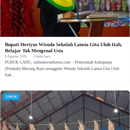
Bupati Heriyus Wisuda Sekolah Lansia Gita Uluh Itah,
Belajar Tak Mengenal Usia
6 Agustus 2026
·
3 menit baca
PURUK CAHU, onlinekoranbarito.com – Pemerintah Kabupaten
(Pemkab) Murung Raya menggelar Wisuda Sekolah Lansia Gita Uluh
Itah…
UMUM