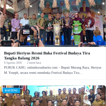
Bupati Heriyus Resmi Buka Festival Budaya Tira
Tangka Balang 2026
6 Agustus 2026
·
2 menit baca
PURUK CAHU, onlinekoranbarito.com – Bupati Murung Raya, Heriyus
M. Yoseph, secara resmi membuka Festival Budaya Tira…
KALTENG