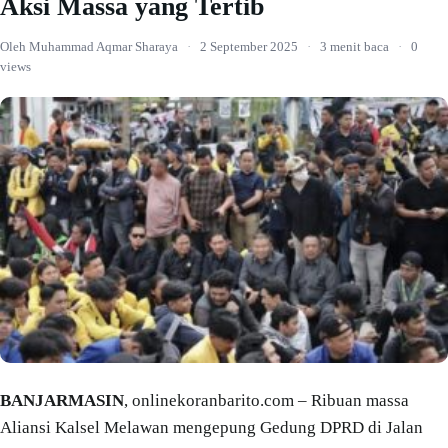
Aksi Massa yang Tertib
Oleh Muhammad Aqmar Sharaya
·
2 September 2025
·
3 menit baca
·
0
views
BANJARMASIN
, onlinekoranbarito.com – Ribuan massa
Aliansi Kalsel Melawan mengepung Gedung DPRD di Jalan