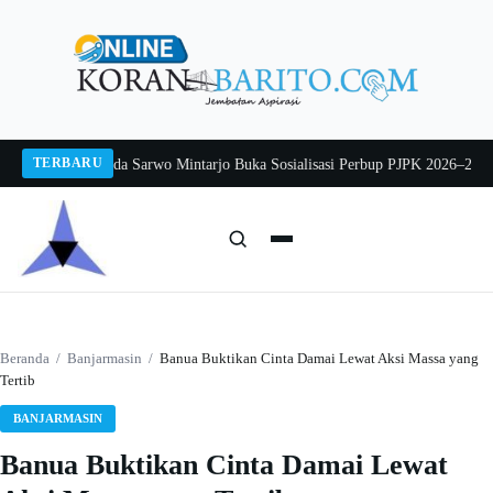
Langsung
ke
konten
TERBARU
g 2026
Pj Sekda Sarwo Mintarjo Buka Sosialisasi Perbup PJPK 2026–2030
Pete
Cari:
Cari
Beranda
/
Banjarmasin
/
Banua Buktikan Cinta Damai Lewat Aksi Massa yang
Tertib
BANJARMASIN
Banua Buktikan Cinta Damai Lewat