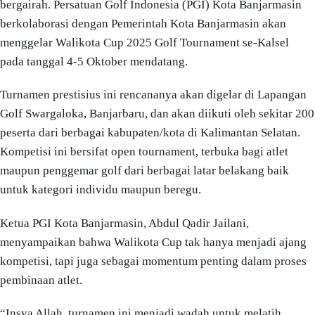
bergairah. Persatuan Golf Indonesia (PGI) Kota Banjarmasin
berkolaborasi dengan Pemerintah Kota Banjarmasin akan
menggelar Walikota Cup 2025 Golf Tournament se-Kalsel
pada tanggal 4-5 Oktober mendatang.
Turnamen prestisius ini rencananya akan digelar di Lapangan
Golf Swargaloka, Banjarbaru, dan akan diikuti oleh sekitar 200
peserta dari berbagai kabupaten/kota di Kalimantan Selatan.
Kompetisi ini bersifat open tournament, terbuka bagi atlet
maupun penggemar golf dari berbagai latar belakang baik
untuk kategori individu maupun beregu.
Ketua PGI Kota Banjarmasin, Abdul Qadir Jailani,
menyampaikan bahwa Walikota Cup tak hanya menjadi ajang
kompetisi, tapi juga sebagai momentum penting dalam proses
pembinaan atlet.
“Insya Allah, turnamen ini menjadi wadah untuk melatih