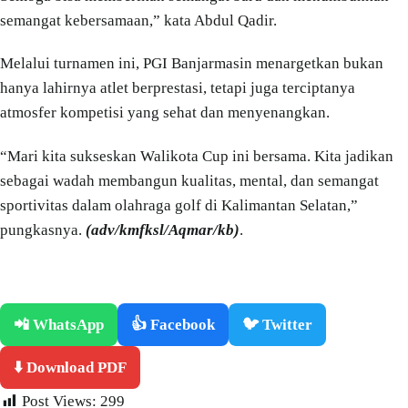
semangat kebersamaan,” kata Abdul Qadir.
Melalui turnamen ini, PGI Banjarmasin menargetkan bukan
hanya lahirnya atlet berprestasi, tetapi juga terciptanya
atmosfer kompetisi yang sehat dan menyenangkan.
“Mari kita sukseskan Walikota Cup ini bersama. Kita jadikan
sebagai wadah membangun kualitas, mental, dan semangat
sportivitas dalam olahraga golf di Kalimantan Selatan,”
pungkasnya.
(adv/kmfksl/Aqmar/kb)
.
📲 WhatsApp
👍 Facebook
🐦 Twitter
⬇️ Download PDF
Post Views:
299