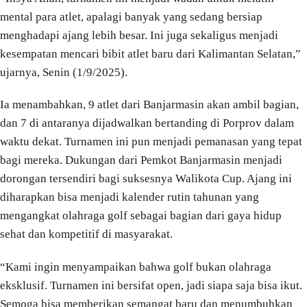
mental para atlet, apalagi banyak yang sedang bersiap
menghadapi ajang lebih besar. Ini juga sekaligus menjadi
kesempatan mencari bibit atlet baru dari Kalimantan Selatan,”
ujarnya, Senin (1/9/2025).
Ia menambahkan, 9 atlet dari Banjarmasin akan ambil bagian,
dan 7 di antaranya dijadwalkan bertanding di Porprov dalam
waktu dekat. Turnamen ini pun menjadi pemanasan yang tepat
bagi mereka. Dukungan dari Pemkot Banjarmasin menjadi
dorongan tersendiri bagi suksesnya Walikota Cup. Ajang ini
diharapkan bisa menjadi kalender rutin tahunan yang
mengangkat olahraga golf sebagai bagian dari gaya hidup
sehat dan kompetitif di masyarakat.
“Kami ingin menyampaikan bahwa golf bukan olahraga
eksklusif. Turnamen ini bersifat open, jadi siapa saja bisa ikut.
Semoga bisa memberikan semangat baru dan menumbuhkan