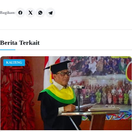
Bagikan:
Berita Terkait
KALTENG