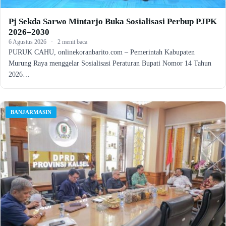
Pj Sekda Sarwo Mintarjo Buka Sosialisasi Perbup PJPK
2026–2030
6 Agustus 2026
·
2 menit baca
PURUK CAHU, onlinekoranbarito.com – Pemerintah Kabupaten
Murung Raya menggelar Sosialisasi Peraturan Bupati Nomor 14 Tahun
2026…
BANJARMASIN