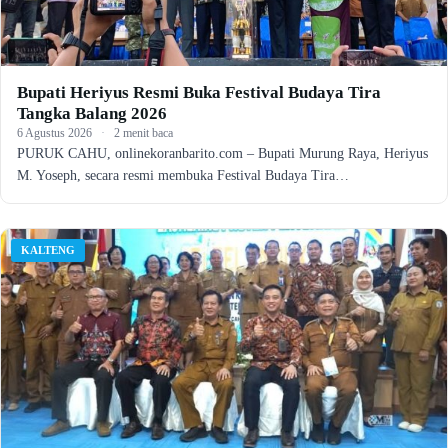
Bupati Heriyus Resmi Buka Festival Budaya Tira
Tangka Balang 2026
6 Agustus 2026
·
2 menit baca
PURUK CAHU, onlinekoranbarito.com – Bupati Murung Raya, Heriyus
M. Yoseph, secara resmi membuka Festival Budaya Tira…
KALTENG