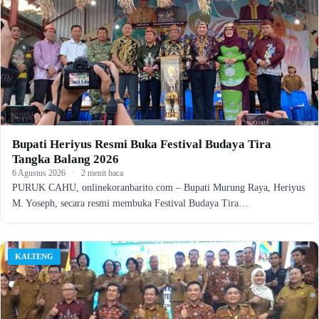
Bupati Heriyus Resmi Buka Festival Budaya Tira
Tangka Balang 2026
6 Agustus 2026
·
2 menit baca
PURUK CAHU, onlinekoranbarito.com – Bupati Murung Raya, Heriyus
M. Yoseph, secara resmi membuka Festival Budaya Tira…
KALTENG