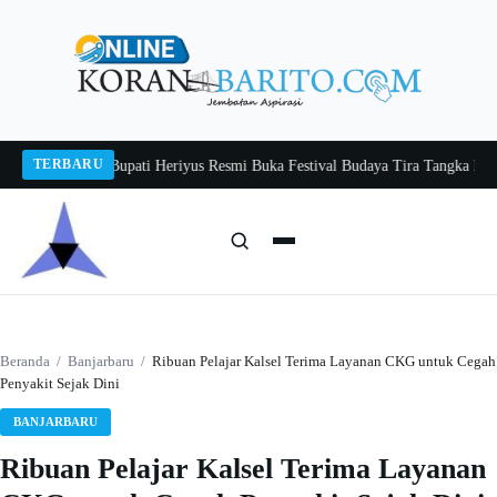
Langsung
ke
konten
TERBARU
engenal Usia
Bupati Heriyus Resmi Buka Festival Budaya Tira Tangka Balang 
Cari:
Cari
Beranda
/
Banjarbaru
/
Ribuan Pelajar Kalsel Terima Layanan CKG untuk Cegah
Penyakit Sejak Dini
BANJARBARU
Ribuan Pelajar Kalsel Terima Layanan