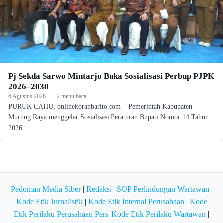
Pj Sekda Sarwo Mintarjo Buka Sosialisasi Perbup PJPK
2026–2030
6 Agustus 2026
·
2 menit baca
PURUK CAHU, onlinekoranbarito.com – Pemerintah Kabupaten
Murung Raya menggelar Sosialisasi Peraturan Bupati Nomor 14 Tahun
2026…
Pedoman Media Siber
|
Redaksi
|
SOP Perlindungan Wartawan
|
Kode Etik Jurnalistik
|
Kode Etik Internal Perusahaan
|
Kode
Etik Perilaku Perusahaan Pers
|
Kode Etik Perilaku Wartawan
|