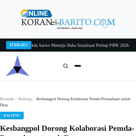
Langsung
ke
konten
TERBARU
ang 2026
Pj Sekda Sarwo Mintarjo Buka Sosialisasi Perbup PJPK 2026–2030
Pet
Cari:
Cari
Beranda
/
Kalteng
/
Kesbangpol Dorong Kolaborasi Pemda-Perusahaan untuk
Desa
KALTENG
Kesbangpol Dorong Kolaborasi Pemda-