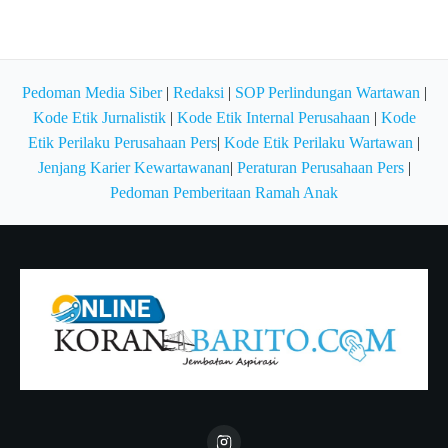
Pedoman Media Siber
|
Redaksi
|
SOP Perlindungan Wartawan
|
Kode Etik Jurnalistik
|
Kode Etik Internal Perusahaan
|
Kode
Etik Perilaku Perusahaan Pers
|
Kode Etik Perilaku Wartawan
|
Jenjang Karier Kewartawanan
|
Peraturan Perusahaan Pers
|
Pedoman Pemberitaan Ramah Anak