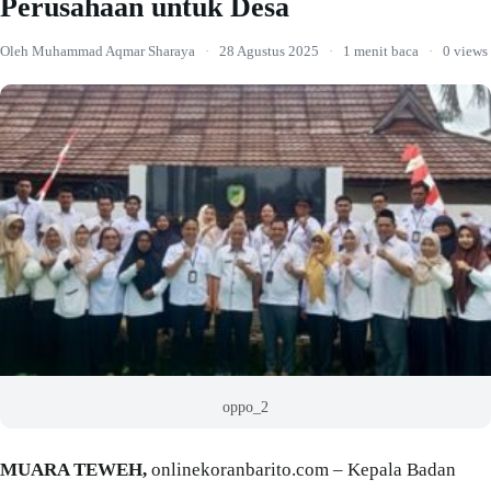
Perusahaan untuk Desa
Oleh Muhammad Aqmar Sharaya
·
28 Agustus 2025
·
1 menit baca
·
0 views
oppo_2
MUARA TEWEH,
onlinekoranbarito.com – Kepala Badan