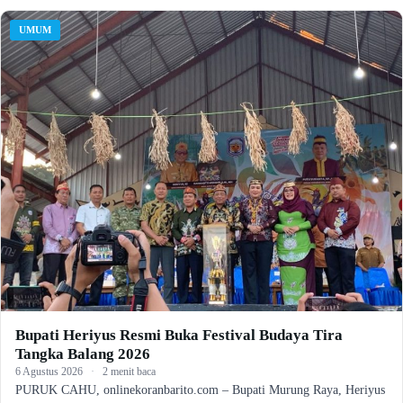
UMUM
Bupati Heriyus Resmi Buka Festival Budaya Tira
Tangka Balang 2026
6 Agustus 2026
·
2 menit baca
PURUK CAHU, onlinekoranbarito.com – Bupati Murung Raya, Heriyus