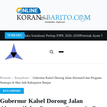
Langsung
ke
konten
TERBARU
o Mintarjo Buka Sosialisasi Perbup PJPK 2026–2030
Peternak Ayam Mengadu,
Cari:
Cari
Beranda
/
Banjarbaru
/
Gubernur Kalsel Dorong Jalan Alternatif dan Program
Strategis di Hari Jadi Kabupaten Banjar
BANJARBARU
Gubernur Kalsel Dorong Jalan