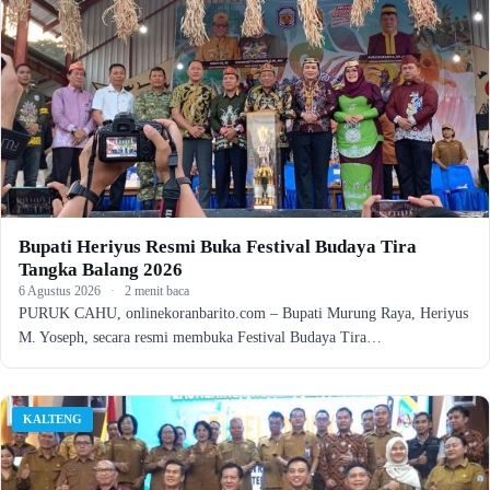
Bupati Heriyus Resmi Buka Festival Budaya Tira
Tangka Balang 2026
6 Agustus 2026
·
2 menit baca
PURUK CAHU, onlinekoranbarito.com – Bupati Murung Raya, Heriyus
M. Yoseph, secara resmi membuka Festival Budaya Tira…
KALTENG