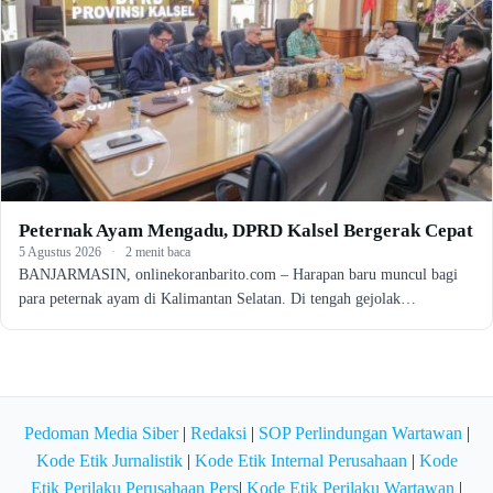
Peternak Ayam Mengadu, DPRD Kalsel Bergerak Cepat
5 Agustus 2026
·
2 menit baca
BANJARMASIN, onlinekoranbarito.com – Harapan baru muncul bagi
para peternak ayam di Kalimantan Selatan. Di tengah gejolak…
Pedoman Media Siber
|
Redaksi
|
SOP Perlindungan Wartawan
|
Kode Etik Jurnalistik
|
Kode Etik Internal Perusahaan
|
Kode
Etik Perilaku Perusahaan Pers
|
Kode Etik Perilaku Wartawan
|