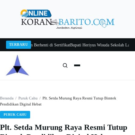
Langsung
ke
konten
TERBARU
wan Jangan Berhenti di Sertifikat
Bupati Heriyus Wisuda Sekolah Lansia Gita
Cari:
Cari
Beranda
/
Puruk Cahu
/
Plt. Setda Murung Raya Resmi Tutup Bimtek
Pendidikan Digital Hebat
PURUK CAHU
Plt. Setda Murung Raya Resmi Tutup