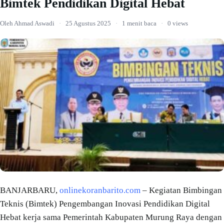
Bimtek Pendidikan Digital Hebat
Oleh Ahmad Aswadi
·
25 Agustus 2025
·
1 menit baca
·
0 views
BANJARBARU,
onlinekoranbarito.com
– Kegiatan Bimbingan
Teknis (Bimtek) Pengembangan Inovasi Pendidikan Digital
Hebat kerja sama Pemerintah Kabupaten Murung Raya dengan