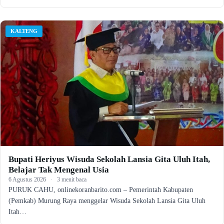
KALTENG
Bupati Heriyus Wisuda Sekolah Lansia Gita Uluh Itah,
Belajar Tak Mengenal Usia
6 Agustus 2026
·
3 menit baca
PURUK CAHU, onlinekoranbarito.com – Pemerintah Kabupaten
(Pemkab) Murung Raya menggelar Wisuda Sekolah Lansia Gita Uluh
Itah…