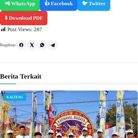
📲 WhatsApp
👍 Facebook
🐦 Twitter
⬇️ Download PDF
Post Views:
287
Bagikan:
Berita Terkait
KALTENG