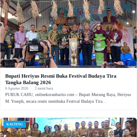
Bupati Heriyus Resmi Buka Festival Budaya Tira
Tangka Balang 2026
6 Agustus 2026
·
2 menit baca
PURUK CAHU, onlinekoranbarito.com – Bupati Murung Raya, Heriyus
M. Yoseph, secara resmi membuka Festival Budaya Tira…
KALTENG