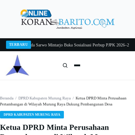
Langsung
ke
konten
TERBARU
g 2026
Pj Sekda Sarwo Mintarjo Buka Sosialisasi Perbup PJPK 2026–2030
Pete
Cari:
Cari
Beranda
/
DPRD Kabupaten Murung Raya
/
Ketua DPRD Minta Perusahaan
Pertambangan di Wilayah Murung Raya Dukung Pembangunan Desa
DPRD KABUPATEN MURUNG RAYA
Ketua DPRD Minta Perusahaan