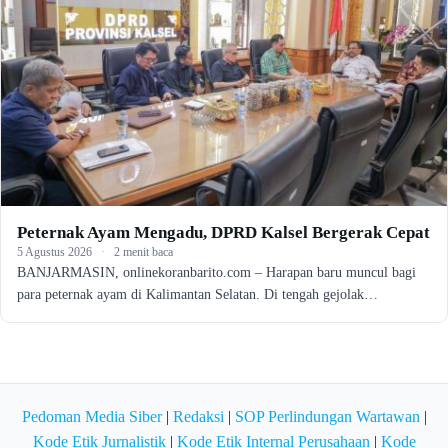
Peternak Ayam Mengadu, DPRD Kalsel Bergerak Cepat
5 Agustus 2026
·
2 menit baca
BANJARMASIN, onlinekoranbarito.com – Harapan baru muncul bagi
para peternak ayam di Kalimantan Selatan. Di tengah gejolak…
Pedoman Media Siber
|
Redaksi
|
SOP Perlindungan Wartawan
|
Kode Etik Jurnalistik
|
Kode Etik Internal Perusahaan
|
Kode