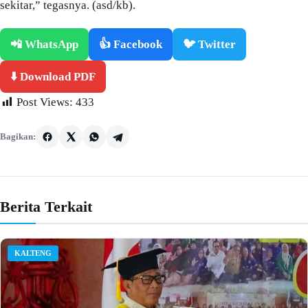
sekitar,” tegasnya. (asd/kb).
📲 WhatsApp
👍 Facebook
🐦 Twitter
⬇️ Download PDF
Post Views:
433
Bagikan:
Berita Terkait
KALTENG