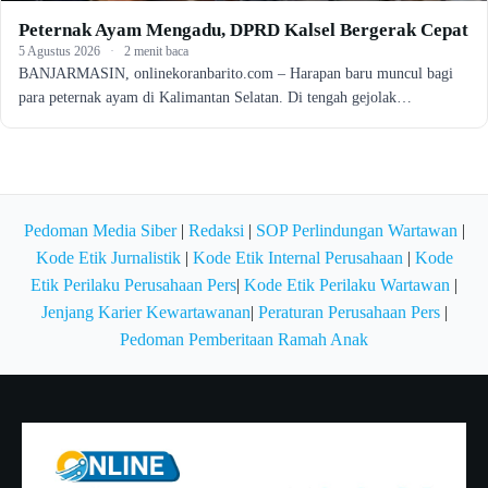
Peternak Ayam Mengadu, DPRD Kalsel Bergerak Cepat
5 Agustus 2026
·
2 menit baca
BANJARMASIN, onlinekoranbarito.com – Harapan baru muncul bagi
para peternak ayam di Kalimantan Selatan. Di tengah gejolak…
Pedoman Media Siber
|
Redaksi
|
SOP Perlindungan Wartawan
|
Kode Etik Jurnalistik
|
Kode Etik Internal Perusahaan
|
Kode
Etik Perilaku Perusahaan Pers
|
Kode Etik Perilaku Wartawan
|
Jenjang Karier Kewartawanan
|
Peraturan Perusahaan Pers
|
Pedoman Pemberitaan Ramah Anak