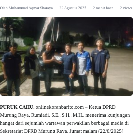
Oleh Muhammad Aqmar Sharaya
·
22 Agustus 2025
·
2 menit baca
·
2 views
PURUK CAHU
, onlinekoranbarito.com – Ketua DPRD
Murung Raya, Rumiadi, S.E., S.H., M.H., menerima kunjungan
hangat dari sejumlah wartawan perwakilan berbagai media di
Sekretariat DPRD Murung Raya, Jumat malam (22/8/2025)