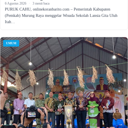
6 Agustus 2026
·
3 menit baca
PURUK CAHU, onlinekoranbarito.com – Pemerintah Kabupaten
(Pemkab) Murung Raya menggelar Wisuda Sekolah Lansia Gita Uluh
Itah…
UMUM