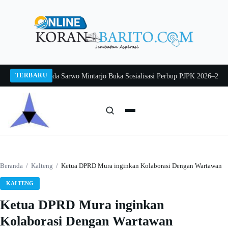
Langsung
ke
konten
TERBARU
g 2026
Pj Sekda Sarwo Mintarjo Buka Sosialisasi Perbup PJPK 2026–2030
Pete
Cari:
Cari
Beranda
/
Kalteng
/
Ketua DPRD Mura inginkan Kolaborasi Dengan Wartawan
KALTENG
Ketua DPRD Mura inginkan
Kolaborasi Dengan Wartawan