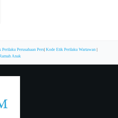
 Perilaku Perusahaan Pers
|
Kode Etik Perilaku Wartawan
|
 Ramah Anak