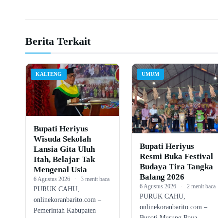
Berita Terkait
KALTENG
UMUM
Bupati Heriyus
Wisuda Sekolah
Bupati Heriyus
Lansia Gita Uluh
Resmi Buka Festival
Itah, Belajar Tak
Budaya Tira Tangka
Mengenal Usia
Balang 2026
6 Agustus 2026
·
3 menit baca
6 Agustus 2026
·
2 menit baca
PURUK CAHU,
PURUK CAHU,
onlinekoranbarito.com –
onlinekoranbarito.com –
Pemerintah Kabupaten
Bupati Murung Raya,