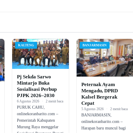
KALTENG
BANJARMASIN
Pj Sekda Sarwo
Mintarjo Buka
Peternak Ayam
Sosialisasi Perbup
Mengadu, DPRD
PJPK 2026–2030
Kalsel Bergerak
6 Agustus 2026
·
2 menit baca
Cepat
PURUK CAHU,
5 Agustus 2026
·
2 menit baca
onlinekoranbarito.com –
BANJARMASIN,
Pemerintah Kabupaten
onlinekoranbarito.com –
Murung Raya menggelar
Harapan baru muncul bagi