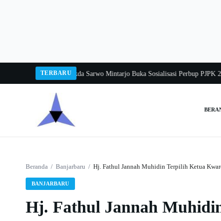
Langsung
ke
konten
TERBARU
ka Balang 2026
Pj Sekda Sarwo Mintarjo Buka Sosialisasi Perbup PJPK 2026–2
BERA
Cari:
Beranda
/
Banjarbaru
/
Hj. Fathul Jannah Muhidin Terpilih Ketua Kw
BANJARBARU
Hj. Fathul Jannah Muhidi