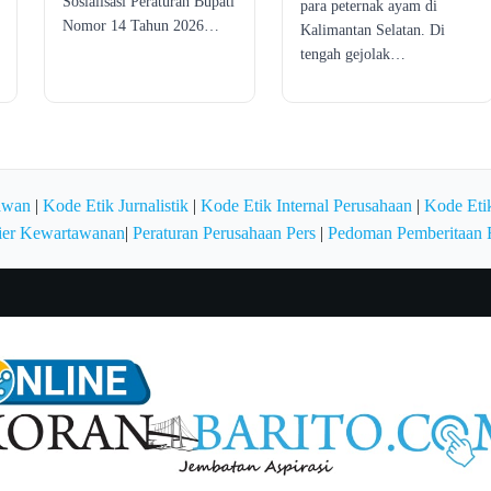
Sosialisasi Peraturan Bupati
para peternak ayam di
Nomor 14 Tahun 2026…
Kalimantan Selatan. Di
tengah gejolak…
awan
|
Kode Etik Jurnalistik
|
Kode Etik Internal Perusahaan
|
Kode Etik
ier Kewartawanan
|
Peraturan Perusahaan Pers
|
Pedoman Pemberitaan