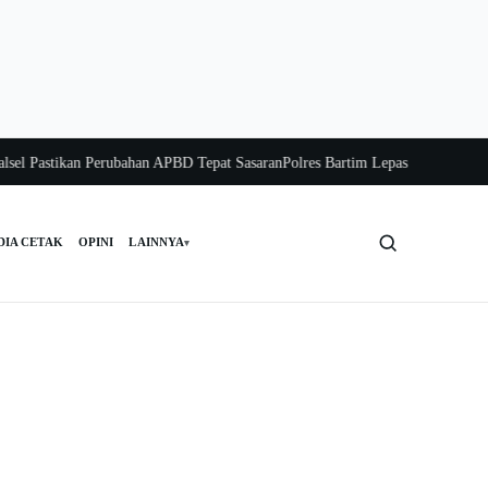
astikan Perubahan APBD Tepat Sasaran
Polres Bartim Lepas Bakti Sosial untuk
DIA CETAK
OPINI
LAINNYA
▾
Cari