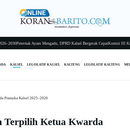
030
Peternak Ayam Mengadu, DPRD Kalsel Bergerak Cepat
Komisi III Kalsel P
NDA
KALSEL
LEGISLATIF KALSEL
KALTENG
LEGISLATIF KALTENG
ME
arda Pramuka Kalsel 2025–2026
n Terpilih Ketua Kwarda