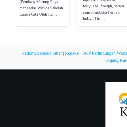
(Pemkab) Murung Raya
Heriyus M. Yoseph, secara
menggelar Wisuda Sekolah
resmi membuka Festival
Lansia Gita Uluh Itah…
Budaya Tira…
Pedoman Media Siber
|
Redaksi
|
SOP Perlindungan Wart
Jenjang Kar