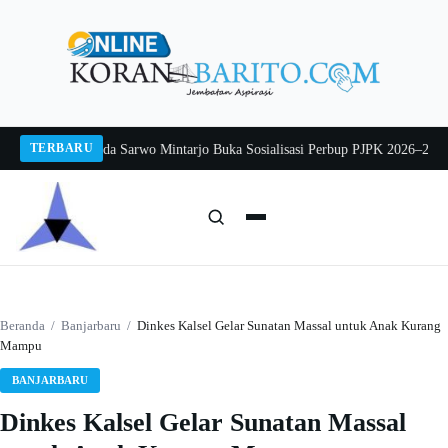
Langsung
ke
konten
TERBARU
g 2026
Pj Sekda Sarwo Mintarjo Buka Sosialisasi Perbup PJPK 2026–2030
Pete
Cari:
Cari
Beranda
/
Banjarbaru
/
Dinkes Kalsel Gelar Sunatan Massal untuk Anak Kurang
Mampu
BANJARBARU
Dinkes Kalsel Gelar Sunatan Massal