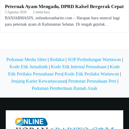
Peternak Ayam Mengadu, DPRD Kalsel Bergerak Cepat
5 Agustus 2026
·
2 menit baca
BANJARMASIN, onlinekoranbarito.com – Harapan baru muncul bagi
para peternak ayam di Kalimantan Selatan. Di tengah gejolak…
Pedoman Media Siber
|
Redaksi
|
SOP Perlindungan Wartawan
|
Kode Etik Jurnalistik
|
Kode Etik Internal Perusahaan
|
Kode
Etik Perilaku Perusahaan Pers
|
Kode Etik Perilaku Wartawan
|
Jenjang Karier Kewartawanan
|
Peraturan Perusahaan Pers
|
Pedoman Pemberitaan Ramah Anak