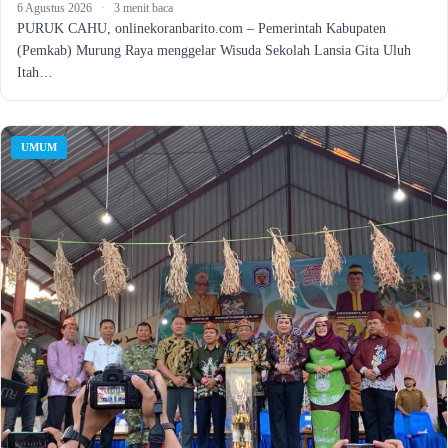
6 Agustus 2026
·
3 menit baca
PURUK CAHU, onlinekoranbarito.com – Pemerintah Kabupaten
(Pemkab) Murung Raya menggelar Wisuda Sekolah Lansia Gita Uluh
Itah…
UMUM