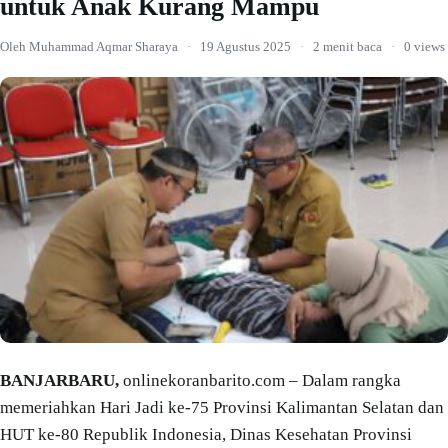
untuk Anak Kurang Mampu
Oleh Muhammad Aqmar Sharaya
·
19 Agustus 2025
·
2 menit baca
·
0 views
BANJARBARU,
onlinekoranbarito.com – Dalam rangka
memeriahkan Hari Jadi ke-75 Provinsi Kalimantan Selatan dan
HUT ke-80 Republik Indonesia, Dinas Kesehatan Provinsi