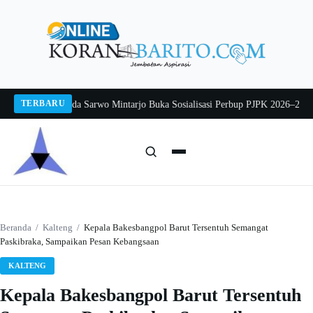
Langsung
ke
konten
TERBARU
g 2026
Pj Sekda Sarwo Mintarjo Buka Sosialisasi Perbup PJPK 2026–2030
Pete
Cari:
Cari
Beranda
/
Kalteng
/
Kepala Bakesbangpol Barut Tersentuh Semangat
Paskibraka, Sampaikan Pesan Kebangsaan
KALTENG
Kepala Bakesbangpol Barut Tersentuh