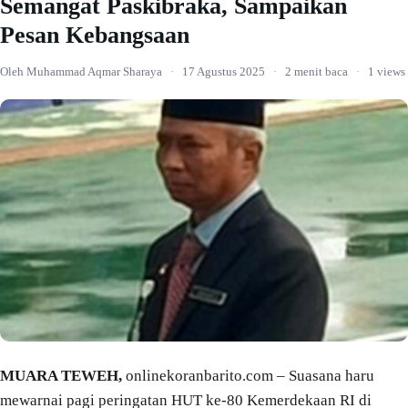
Semangat Paskibraka, Sampaikan
Pesan Kebangsaan
Oleh Muhammad Aqmar Sharaya
·
17 Agustus 2025
·
2 menit baca
·
1 views
MUARA TEWEH,
onlinekoranbarito.com – Suasana haru
mewarnai pagi peringatan HUT ke-80 Kemerdekaan RI di