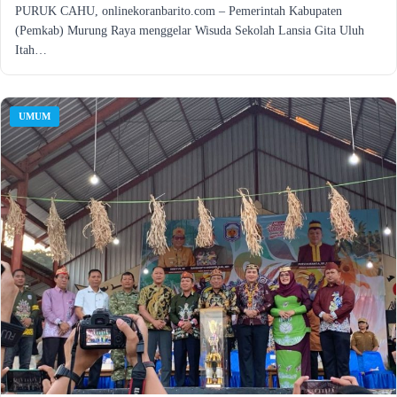
PURUK CAHU, onlinekoranbarito.com – Pemerintah Kabupaten
(Pemkab) Murung Raya menggelar Wisuda Sekolah Lansia Gita Uluh
Itah…
UMUM