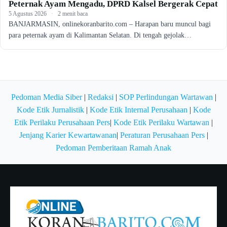
Peternak Ayam Mengadu, DPRD Kalsel Bergerak Cepat
5 Agustus 2026
·
2 menit baca
BANJARMASIN, onlinekoranbarito.com – Harapan baru muncul bagi
para peternak ayam di Kalimantan Selatan. Di tengah gejolak…
Pedoman Media Siber
|
Redaksi
|
SOP Perlindungan Wartawan
|
Kode Etik Jurnalistik
|
Kode Etik Internal Perusahaan
|
Kode
Etik Perilaku Perusahaan Pers
|
Kode Etik Perilaku Wartawan
|
Jenjang Karier Kewartawanan
|
Peraturan Perusahaan Pers
|
Pedoman Pemberitaan Ramah Anak