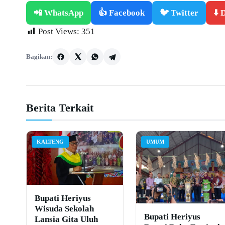
📲 WhatsApp
👍 Facebook
🐦 Twitter
⬇️
Post Views:
351
Bagikan:
Berita Terkait
KALTENG
UMUM
Bupati Heriyus
Wisuda Sekolah
Bupati Heriyus
Lansia Gita Uluh