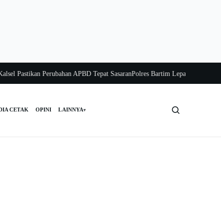
 Pastikan Perubahan APBD Tepat Sasaran
Polres Bartim Lepas Bakti Sosial unt
DIA CETAK
OPINI
LAINNYA
▾
Cari