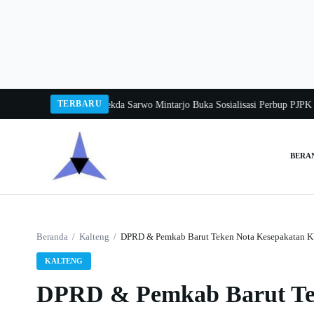
Langsung
ke
konten
TERBARU
gka Balang 2026
Pj Sekda Sarwo Mintarjo Buka Sosialisasi Perbup PJPK 2026
BERA
Cari:
Beranda
/
Kalteng
/
DPRD & Pemkab Barut Teken Nota Kesepakatan
KALTENG
DPRD & Pemkab Barut Te