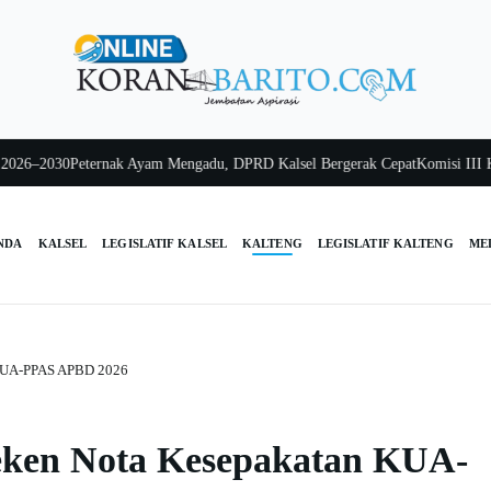
–2030
Peternak Ayam Mengadu, DPRD Kalsel Bergerak Cepat
Komisi III Kalsel
NDA
KALSEL
LEGISLATIF KALSEL
KALTENG
LEGISLATIF KALTENG
ME
 KUA-PPAS APBD 2026
ken Nota Kesepakatan KUA-