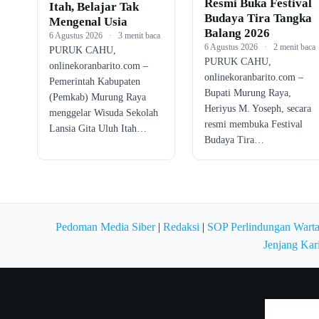
Resmi Buka Festival
Itah, Belajar Tak
Budaya Tira Tangka
Mengenal Usia
Balang 2026
6 Agustus 2026
·
3 menit baca
6 Agustus 2026
·
2 menit baca
PURUK CAHU,
PURUK CAHU,
onlinekoranbarito.com –
onlinekoranbarito.com –
Pemerintah Kabupaten
Bupati Murung Raya,
(Pemkab) Murung Raya
Heriyus M. Yoseph, secara
menggelar Wisuda Sekolah
resmi membuka Festival
Lansia Gita Uluh Itah…
Budaya Tira…
Pedoman Media Siber
|
Redaksi
|
SOP Perlindungan Wart
Jenjang Kar