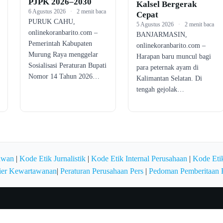
PJPK 2026–2030
Kalsel Bergerak
6 Agustus 2026
·
2 menit baca
Cepat
PURUK CAHU,
5 Agustus 2026
·
2 menit baca
onlinekoranbarito.com –
BANJARMASIN,
Pemerintah Kabupaten
onlinekoranbarito.com –
Murung Raya menggelar
Harapan baru muncul bagi
Sosialisasi Peraturan Bupati
para peternak ayam di
Nomor 14 Tahun 2026…
Kalimantan Selatan. Di
tengah gejolak…
awan
|
Kode Etik Jurnalistik
|
Kode Etik Internal Perusahaan
|
Kode Etik
ier Kewartawanan
|
Peraturan Perusahaan Pers
|
Pedoman Pemberitaan