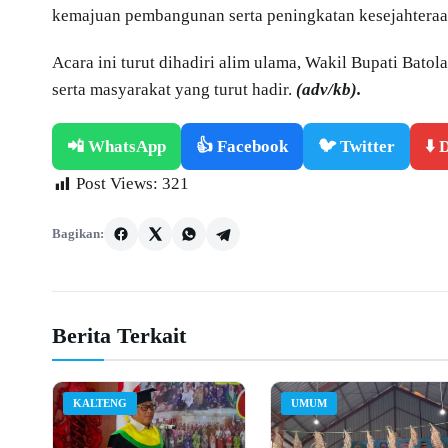
kemajuan pembangunan serta peningkatan kesejahteraan
Acara ini turut dihadiri alim ulama, Wakil Bupati Bato
serta masyarakat yang turut hadir.
(adv/kb).
📲 WhatsApp
👍 Facebook
🐦 Twitter
⬇️
Post Views:
321
Bagikan:
Berita Terkait
KALTENG
UMUM