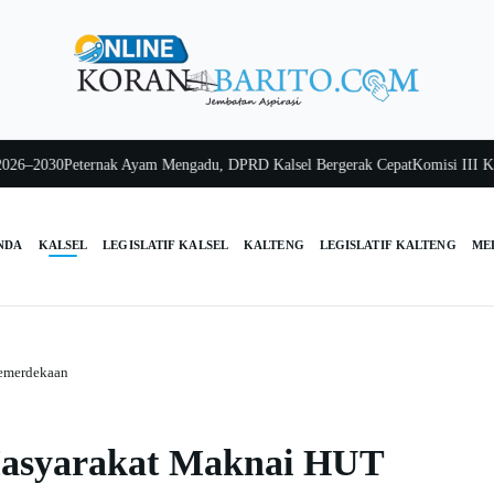
2030
Peternak Ayam Mengadu, DPRD Kalsel Bergerak Cepat
Komisi III Kalsel
NDA
KALSEL
LEGISLATIF KALSEL
KALTENG
LEGISLATIF KALTENG
ME
Kemerdekaan
 Masyarakat Maknai HUT