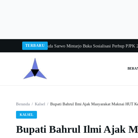
Langsung
ke
konten
TERBARU
gka Balang 2026
Pj Sekda Sarwo Mintarjo Buka Sosialisasi Perbup PJPK 2026–
BERA
Cari:
Beranda
/
Kalsel
/
Bupati Bahrul Ilmi Ajak Masyarakat Maknai HUT 
KALSEL
Bupati Bahrul Ilmi Ajak