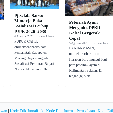
Pj Sekda Sarwo
Mintarjo Buka
Peternak Ayam
Sosialisasi Perbup
Mengadu, DPRD
PJPK 2026–2030
Kalsel Bergerak
6 Agustus 2026
·
2 menit baca
Cepat
PURUK CAHU,
5 Agustus 2026
·
2 menit baca
onlinekoranbarito.com –
BANJARMASIN,
Pemerintah Kabupaten
onlinekoranbarito.com –
Murung Raya menggelar
Harapan baru muncul bagi
Sosialisasi Peraturan Bupati
para peternak ayam di
Nomor 14 Tahun 2026…
Kalimantan Selatan. Di
tengah gejolak…
awan
|
Kode Etik Jurnalistik
|
Kode Etik Internal Perusahaan
|
Kode Etik