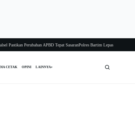
 Pastikan Perubahan APBD Tepat Sasaran
Polres Bartim Lepas Bakti Sosial unt
DIA CETAK
OPINI
LAINNYA
▾
Cari