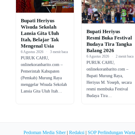
Bupati Heriyus
Wisuda Sekolah
Bupati Heriyus
Lansia Gita Uluh
Resmi Buka Festival
Itah, Belajar Tak
Budaya Tira Tangka
Mengenal Usia
Balang 2026
6 Agustus 2026
·
3 menit baca
6 Agustus 2026
·
2 menit baca
PURUK CAHU,
PURUK CAHU,
onlinekoranbarito.com –
onlinekoranbarito.com –
Pemerintah Kabupaten
Bupati Murung Raya,
(Pemkab) Murung Raya
Heriyus M. Yoseph, secara
menggelar Wisuda Sekolah
resmi membuka Festival
Lansia Gita Uluh Itah…
Budaya Tira…
Pedoman Media Siber
|
Redaksi
|
SOP Perlindungan Wart