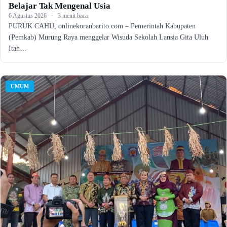
Belajar Tak Mengenal Usia
6 Agustus 2026
·
3 menit baca
PURUK CAHU, onlinekoranbarito.com – Pemerintah Kabupaten
(Pemkab) Murung Raya menggelar Wisuda Sekolah Lansia Gita Uluh
Itah…
UMUM