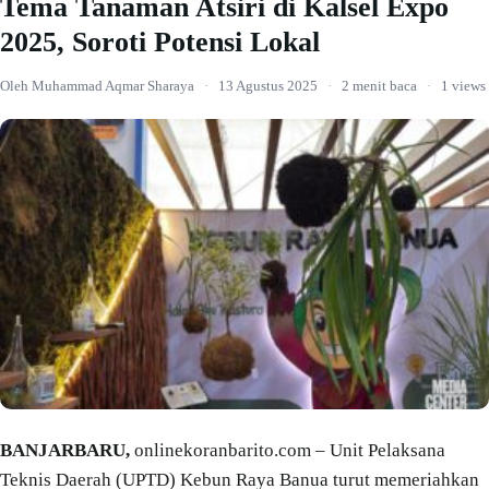
Tema Tanaman Atsiri di Kalsel Expo
2025, Soroti Potensi Lokal
Oleh Muhammad Aqmar Sharaya
·
13 Agustus 2025
·
2 menit baca
·
1 views
BANJARBARU,
onlinekoranbarito.com – Unit Pelaksana
Teknis Daerah (UPTD) Kebun Raya Banua turut memeriahkan