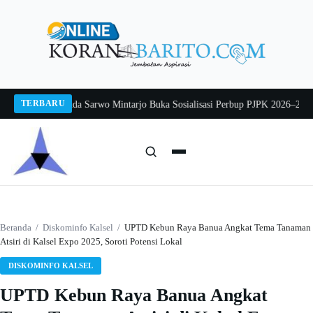
Langsung
ke
konten
TERBARU
g 2026
Pj Sekda Sarwo Mintarjo Buka Sosialisasi Perbup PJPK 2026–2030
Pete
Cari:
Cari
Beranda
/
Diskominfo Kalsel
/
UPTD Kebun Raya Banua Angkat Tema Tanaman
Atsiri di Kalsel Expo 2025, Soroti Potensi Lokal
DISKOMINFO KALSEL
UPTD Kebun Raya Banua Angkat