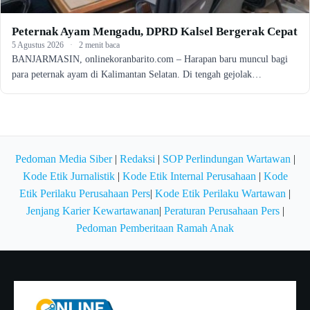
Peternak Ayam Mengadu, DPRD Kalsel Bergerak Cepat
5 Agustus 2026
·
2 menit baca
BANJARMASIN, onlinekoranbarito.com – Harapan baru muncul bagi
para peternak ayam di Kalimantan Selatan. Di tengah gejolak…
Pedoman Media Siber
|
Redaksi
|
SOP Perlindungan Wartawan
|
Kode Etik Jurnalistik
|
Kode Etik Internal Perusahaan
|
Kode
Etik Perilaku Perusahaan Pers
|
Kode Etik Perilaku Wartawan
|
Jenjang Karier Kewartawanan
|
Peraturan Perusahaan Pers
|
Pedoman Pemberitaan Ramah Anak