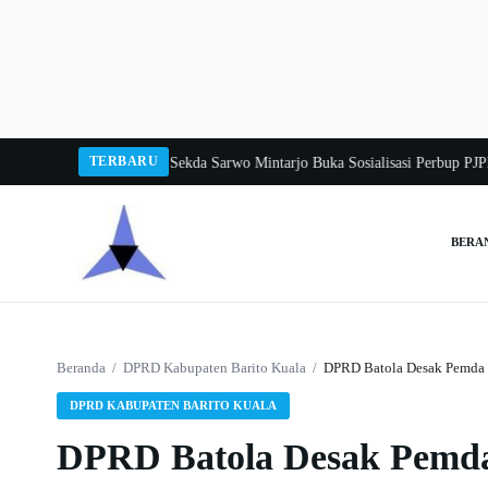
Langsung
ke
konten
TERBARU
Tangka Balang 2026
Pj Sekda Sarwo Mintarjo Buka Sosialisasi Perbup PJPK 2
BERA
Cari:
Beranda
/
DPRD Kabupaten Barito Kuala
/
DPRD Batola Desak Pemda 
DPRD KABUPATEN BARITO KUALA
DPRD Batola Desak Pemda