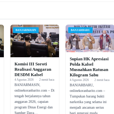
BANJARMASIN
BANJARBARU
Supian HK Apresiasi
Komisi III Soroti
Polda Kalsel
Realisasi Anggaran
Musnahkan Ratusan
DESDM Kalsel
Kilogram Sabu
4 Agustus 2026
·
2 menit baca
4 Agustus 2026
·
2 menit baca
BANJARMASIN,
BANJARBARU,
onlinekoranbarito.com – Di
onlinekoranbarito.com –
tengah berjalannya tahun
Tumpukan barang bukti
anggaran 2026, capaian
narkotika yang selama ini
program Dinas Energi dan
menjadi ancaman serius
Sumber Daya…
bagi generasi muda…