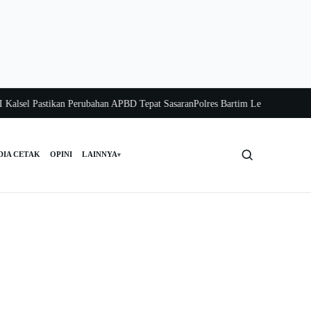
sel Pastikan Perubahan APBD Tepat Sasaran
Polres Bartim Lepas Bakti Sosial 
DIA CETAK
OPINI
LAINNYA
▾
Cari