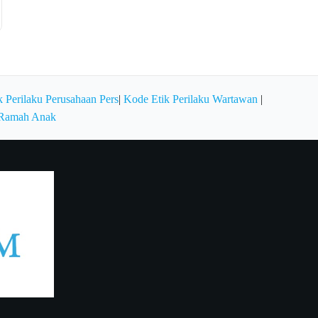
 Perilaku Perusahaan Pers
|
Kode Etik Perilaku Wartawan
|
 Ramah Anak