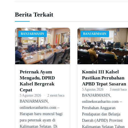
Berita Terkait
BANJARMASIN
BANJARMASIN
Peternak Ayam
Komisi III Kalsel
Mengadu, DPRD
Pastikan Perubahan
Kalsel Bergerak
APBD Tepat Sasaran
Cepat
5 Agustus 2026
·
3 menit baca
BANJARMASIN,
5 Agustus 2026
·
2 menit baca
BANJARMASIN,
onlinekoranbarito.com –
onlinekoranbarito.com –
Perubahan Anggaran
Harapan baru muncul bagi
Pendapatan dan Belanja
para peternak ayam di
Daerah (APBD) Provinsi
Kalimantan Selatan. Di
Kalimantan Selatan Tahun