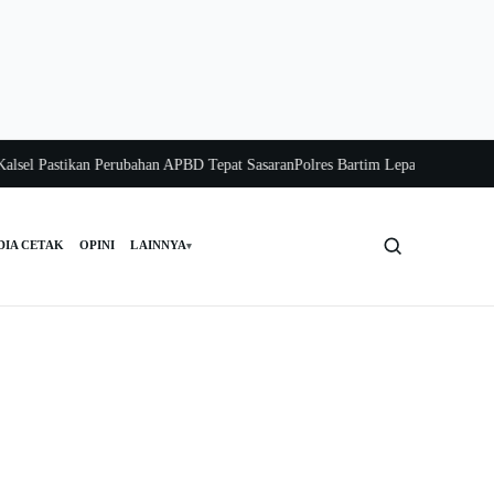
 Pastikan Perubahan APBD Tepat Sasaran
Polres Bartim Lepas Bakti Sosial unt
DIA CETAK
OPINI
LAINNYA
▾
Cari