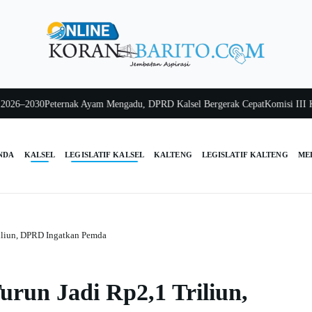
–2030
Peternak Ayam Mengadu, DPRD Kalsel Bergerak Cepat
Komisi III Kalsel
NDA
KALSEL
LEGISLATIF KALSEL
KALTENG
LEGISLATIF KALTENG
ME
iliun, DPRD Ingatkan Pemda
run Jadi Rp2,1 Triliun,