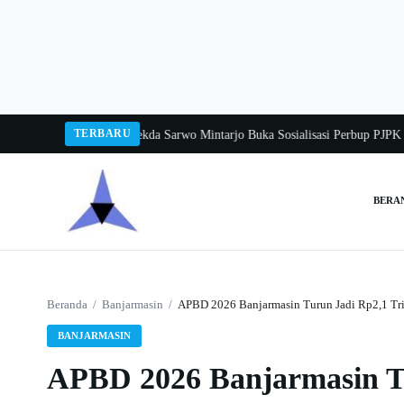
Langsung
ke
konten
TERBARU
gka Balang 2026
Pj Sekda Sarwo Mintarjo Buka Sosialisasi Perbup PJPK 2026
BERA
Cari:
Beranda
/
Banjarmasin
/
APBD 2026 Banjarmasin Turun Jadi Rp2,1 Tr
BANJARMASIN
APBD 2026 Banjarmasin Tu