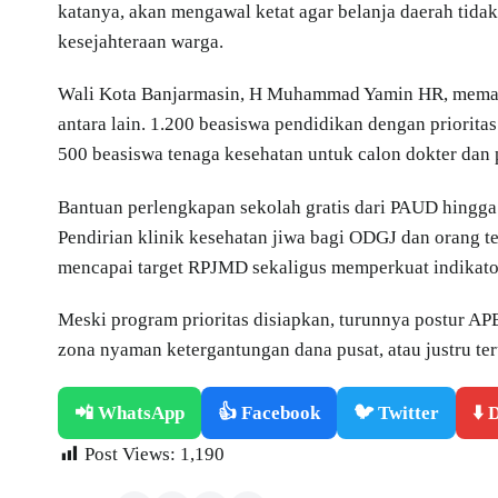
katanya, akan mengawal ketat agar belanja daerah tidak
kesejahteraan warga.
Wali Kota Banjarmasin, H Muhammad Yamin HR, memast
antara lain. 1.200 beasiswa pendidikan dengan prioritas
500 beasiswa tenaga kesehatan untuk calon dokter dan 
Bantuan perlengkapan sekolah gratis dari PAUD hingga 
Pendirian klinik kesehatan jiwa bagi ODGJ dan orang te
mencapai target RPJMD sekaligus memperkuat indikator
Meski program prioritas disiapkan, turunnya postur AP
zona nyaman ketergantungan dana pusat, atau justru ter
📲 WhatsApp
👍 Facebook
🐦 Twitter
⬇️
Post Views:
1,190