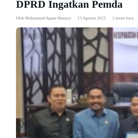
DPRD Ingatkan Pemda
Oleh Muhammad Aqmar Sharaya
·
13 Agustus 2025
·
2 menit baca
·