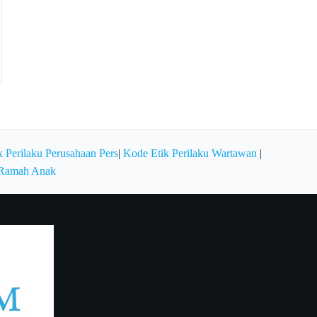
 Perilaku Perusahaan Pers
|
Kode Etik Perilaku Wartawan
|
 Ramah Anak