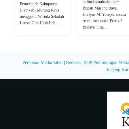
onlinekoranbarito.com –
Pemerintah Kabupaten
Bupati Murung Raya,
(Pemkab) Murung Raya
Heriyus M. Yoseph, secara
menggelar Wisuda Sekolah
resmi membuka Festival
Lansia Gita Uluh Itah…
Budaya Tira…
Pedoman Media Siber
|
Redaksi
|
SOP Perlindungan Wart
Jenjang Kar