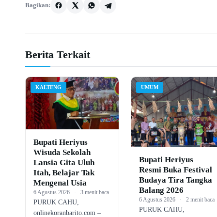
Bagikan:
Berita Terkait
KALTENG
UMUM
Bupati Heriyus
Wisuda Sekolah
Bupati Heriyus
Lansia Gita Uluh
Resmi Buka Festival
Itah, Belajar Tak
Budaya Tira Tangka
Mengenal Usia
Balang 2026
6 Agustus 2026
·
3 menit baca
6 Agustus 2026
·
2 menit baca
PURUK CAHU,
PURUK CAHU,
onlinekoranbarito.com –