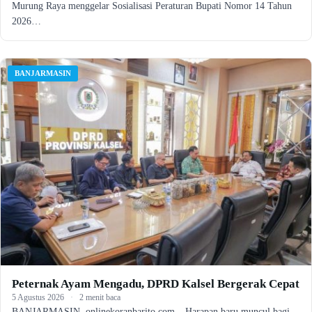
Murung Raya menggelar Sosialisasi Peraturan Bupati Nomor 14 Tahun
2026…
BANJARMASIN
Peternak Ayam Mengadu, DPRD Kalsel Bergerak Cepat
5 Agustus 2026
·
2 menit baca
BANJARMASIN, onlinekoranbarito.com – Harapan baru muncul bagi