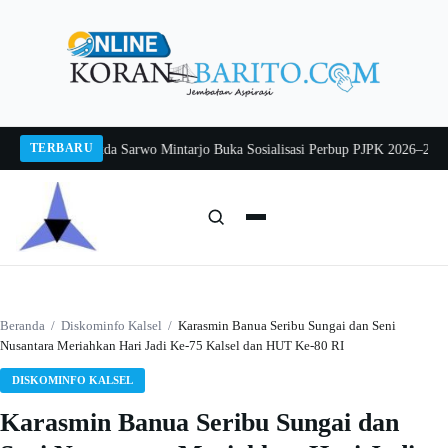
Langsung
ke
konten
TERBARU
g 2026
Pj Sekda Sarwo Mintarjo Buka Sosialisasi Perbup PJPK 2026–2030
Pete
Cari:
Cari
Beranda
/
Diskominfo Kalsel
/
Karasmin Banua Seribu Sungai dan Seni
Nusantara Meriahkan Hari Jadi Ke-75 Kalsel dan HUT Ke-80 RI
DISKOMINFO KALSEL
Karasmin Banua Seribu Sungai dan