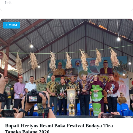
Itah…
UMUM
Bupati Heriyus Resmi Buka Festival Budaya Tira
Tangka Balang 2026