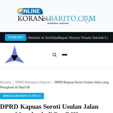
Langsung
ke
konten
TERBARU
wan Jangan Berhenti di Sertifikat
Bupati Heriyus Wisuda Sekolah Lansia Gita
Cari:
Cari
Beranda
/
DPRD Kabupaten Kapuas
/
DPRD Kapuas Soroti Usulan Jalan yang
Mangkrak di Dapil III
DPRD KABUPATEN KAPUAS
DPRD Kapuas Soroti Usulan Jalan