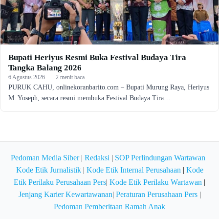
Bupati Heriyus Resmi Buka Festival Budaya Tira
Tangka Balang 2026
6 Agustus 2026
·
2 menit baca
PURUK CAHU, onlinekoranbarito.com – Bupati Murung Raya, Heriyus
M. Yoseph, secara resmi membuka Festival Budaya Tira…
Pedoman Media Siber
|
Redaksi
|
SOP Perlindungan Wartawan
|
Kode Etik Jurnalistik
|
Kode Etik Internal Perusahaan
|
Kode
Etik Perilaku Perusahaan Pers
|
Kode Etik Perilaku Wartawan
|
Jenjang Karier Kewartawanan
|
Peraturan Perusahaan Pers
|
Pedoman Pemberitaan Ramah Anak