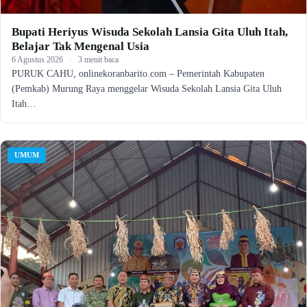
Bupati Heriyus Wisuda Sekolah Lansia Gita Uluh Itah,
Belajar Tak Mengenal Usia
6 Agustus 2026
·
3 menit baca
PURUK CAHU, onlinekoranbarito.com – Pemerintah Kabupaten
(Pemkab) Murung Raya menggelar Wisuda Sekolah Lansia Gita Uluh
Itah…
UMUM