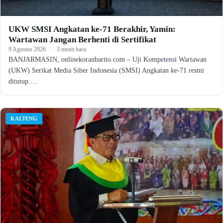
UKW SMSI Angkatan ke-71 Berakhir, Yamin:
Wartawan Jangan Berhenti di Sertifikat
9 Agustus 2026
·
3 menit baca
BANJARMASIN, onlinekoranbarito.com – Uji Kompetensi Wartawan
(UKW) Serikat Media Siber Indonesia (SMSI) Angkatan ke-71 resmi
ditutup.…
KALTENG