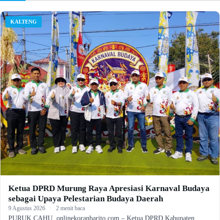
KALTENG
Ketua DPRD Murung Raya Apresiasi Karnaval Budaya
sebagai Upaya Pelestarian Budaya Daerah
9 Agustus 2026
·
2 menit baca
PURUK CAHU, onlinekoranbarito.com – Ketua DPRD Kabupaten