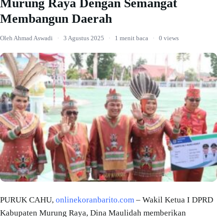
Murung Raya Dengan Semangat
Membangun Daerah
Oleh Ahmad Aswadi
·
3 Agustus 2025
·
1 menit baca
·
0 views
PURUK CAHU,
onlinekoranbarito.com
– Wakil Ketua I DPRD
Kabupaten Murung Raya, Dina Maulidah memberikan