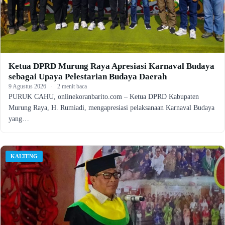
Ketua DPRD Murung Raya Apresiasi Karnaval Budaya
sebagai Upaya Pelestarian Budaya Daerah
9 Agustus 2026
·
2 menit baca
PURUK CAHU, onlinekoranbarito.com – Ketua DPRD Kabupaten
Murung Raya, H. Rumiadi, mengapresiasi pelaksanaan Karnaval Budaya
yang…
KALTENG