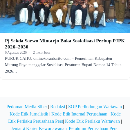
Pj Sekda Sarwo Mintarjo Buka Sosialisasi Perbup PJPK
2026–2030
6 Agustus 2026
·
2 menit baca
PURUK CAHU, onlinekoranbarito.com – Pemerintah Kabupaten
Murung Raya menggelar Sosialisasi Peraturan Bupati Nomor 14 Tahun
2026…
Pedoman Media Siber
|
Redaksi
|
SOP Perlindungan Wartawan
|
Kode Etik Jurnalistik
|
Kode Etik Internal Perusahaan
|
Kode
Etik Perilaku Perusahaan Pers
|
Kode Etik Perilaku Wartawan
|
Jenjang Karier Kewartawanan
|
Peraturan Perusahaan Pers
|