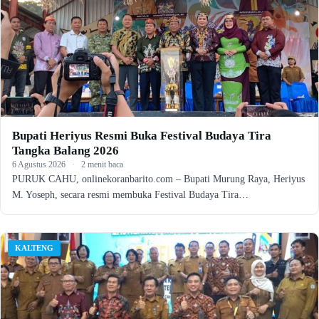
Bupati Heriyus Resmi Buka Festival Budaya Tira
Tangka Balang 2026
6 Agustus 2026
·
2 menit baca
PURUK CAHU, onlinekoranbarito.com – Bupati Murung Raya, Heriyus
M. Yoseph, secara resmi membuka Festival Budaya Tira…
KALTENG