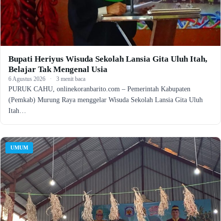
Bupati Heriyus Wisuda Sekolah Lansia Gita Uluh Itah,
Belajar Tak Mengenal Usia
6 Agustus 2026
·
3 menit baca
PURUK CAHU, onlinekoranbarito.com – Pemerintah Kabupaten
(Pemkab) Murung Raya menggelar Wisuda Sekolah Lansia Gita Uluh
Itah…
UMUM