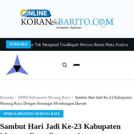
Langsung
ke
konten
TERBARU
h Itah, Belajar Tak Mengenal Usia
Bupati Heriyus Resmi Buka Festival Budaya
Cari:
Cari
Beranda
/
DPRD Kabupaten Murung Raya
/
Sambut Hari Jadi Ke-23 Kabupaten
Murung Raya Dengan Semangat Membangun Daerah
DPRD KABUPATEN MURUNG RAYA
Sambut Hari Jadi Ke-23 Kabupaten