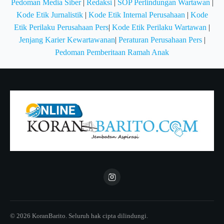
Pedoman Media Siber
|
Redaksi
|
SOP Perlindungan Wartawan
|
Kode Etik Jurnalistik
|
Kode Etik Internal Perusahaan
|
Kode
Etik Perilaku Perusahaan Pers
|
Kode Etik Perilaku Wartawan
|
Jenjang Karier Kewartawanan
|
Peraturan Perusahaan Pers
|
Pedoman Pemberitaan Ramah Anak
© 2026 KoranBarito. Seluruh hak cipta dilindungi.