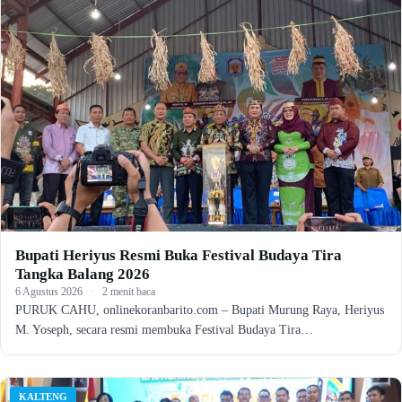
Bupati Heriyus Resmi Buka Festival Budaya Tira
Tangka Balang 2026
6 Agustus 2026
·
2 menit baca
PURUK CAHU, onlinekoranbarito.com – Bupati Murung Raya, Heriyus
M. Yoseph, secara resmi membuka Festival Budaya Tira…
KALTENG