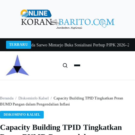
Langsung
ke
konten
TERBARU
g 2026
Pj Sekda Sarwo Mintarjo Buka Sosialisasi Perbup PJPK 2026–2030
Pete
Cari:
Cari
Beranda
/
Diskominfo Kalsel
/
Capacity Building TPID Tingkatkan Peran
BUMD Pangan dalam Pengendalian Inflasi
DISKOMINFO KALSEL
Capacity Building TPID Tingkatkan