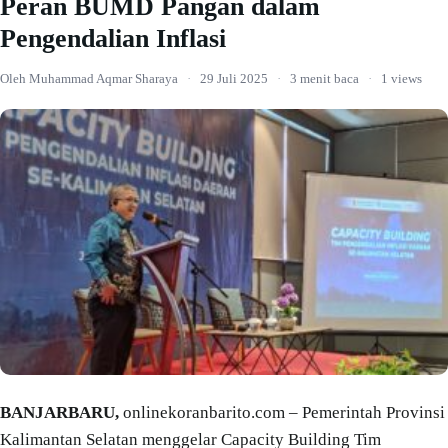
Peran BUMD Pangan dalam
Pengendalian Inflasi
Oleh Muhammad Aqmar Sharaya
·
29 Juli 2025
·
3 menit baca
·
1 views
BANJARBARU,
onlinekoranbarito.com – Pemerintah Provinsi
Kalimantan Selatan menggelar Capacity Building Tim