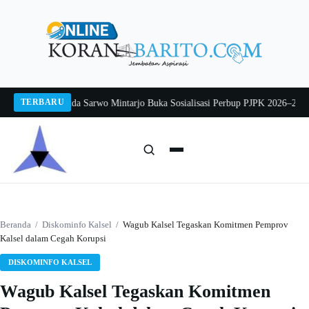
Langsung
ke
konten
TERBARU
g 2026
Pj Sekda Sarwo Mintarjo Buka Sosialisasi Perbup PJPK 2026–2030
Pete
Cari:
Cari
Beranda
/
Diskominfo Kalsel
/
Wagub Kalsel Tegaskan Komitmen Pemprov
Kalsel dalam Cegah Korupsi
DISKOMINFO KALSEL
Wagub Kalsel Tegaskan Komitmen