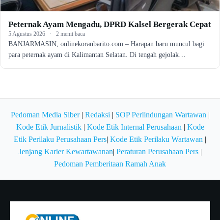
Peternak Ayam Mengadu, DPRD Kalsel Bergerak Cepat
5 Agustus 2026
·
2 menit baca
BANJARMASIN, onlinekoranbarito.com – Harapan baru muncul bagi
para peternak ayam di Kalimantan Selatan. Di tengah gejolak…
Pedoman Media Siber
|
Redaksi
|
SOP Perlindungan Wartawan
|
Kode Etik Jurnalistik
|
Kode Etik Internal Perusahaan
|
Kode
Etik Perilaku Perusahaan Pers
|
Kode Etik Perilaku Wartawan
|
Jenjang Karier Kewartawanan
|
Peraturan Perusahaan Pers
|
Pedoman Pemberitaan Ramah Anak