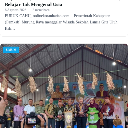
Belajar Tak Mengenal Usia
6 Agustus 2026
·
3 menit baca
PURUK CAHU, onlinekoranbarito.com – Pemerintah Kabupaten
(Pemkab) Murung Raya menggelar Wisuda Sekolah Lansia Gita Uluh
Itah…
UMUM