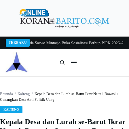
Langsung
ke
konten
TERBARU
g 2026
Pj Sekda Sarwo Mintarjo Buka Sosialisasi Perbup PJPK 2026–2030
Pete
Cari:
Cari
Beranda
/
Kalteng
/
Kepala Desa dan Lurah se-Barut Ikrar Netral, Bawaslu
Canangkan Desa Anti Politik Uang
KALTENG
Kepala Desa dan Lurah se-Barut Ikrar