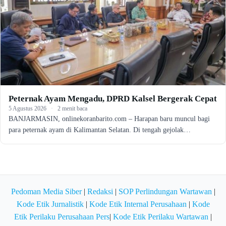
Peternak Ayam Mengadu, DPRD Kalsel Bergerak Cepat
5 Agustus 2026
·
2 menit baca
BANJARMASIN, onlinekoranbarito.com – Harapan baru muncul bagi
para peternak ayam di Kalimantan Selatan. Di tengah gejolak…
Pedoman Media Siber
|
Redaksi
|
SOP Perlindungan Wartawan
|
Kode Etik Jurnalistik
|
Kode Etik Internal Perusahaan
|
Kode
Etik Perilaku Perusahaan Pers
|
Kode Etik Perilaku Wartawan
|