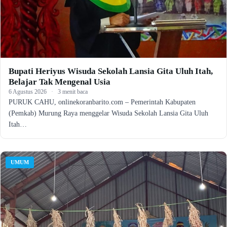
Bupati Heriyus Wisuda Sekolah Lansia Gita Uluh Itah,
Belajar Tak Mengenal Usia
6 Agustus 2026
·
3 menit baca
PURUK CAHU, onlinekoranbarito.com – Pemerintah Kabupaten
(Pemkab) Murung Raya menggelar Wisuda Sekolah Lansia Gita Uluh
Itah…
UMUM