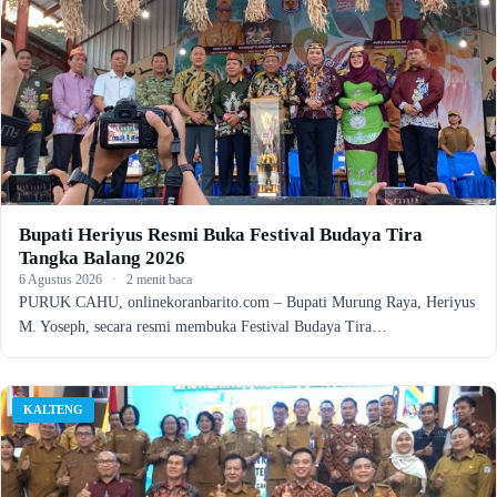
Bupati Heriyus Resmi Buka Festival Budaya Tira
Tangka Balang 2026
6 Agustus 2026
·
2 menit baca
PURUK CAHU, onlinekoranbarito.com – Bupati Murung Raya, Heriyus
M. Yoseph, secara resmi membuka Festival Budaya Tira…
KALTENG