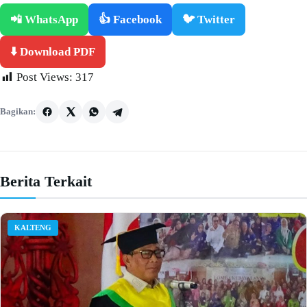
📲 WhatsApp
👍 Facebook
🐦 Twitter
⬇️ Download PDF
Post Views:
317
Bagikan:
Berita Terkait
KALTENG