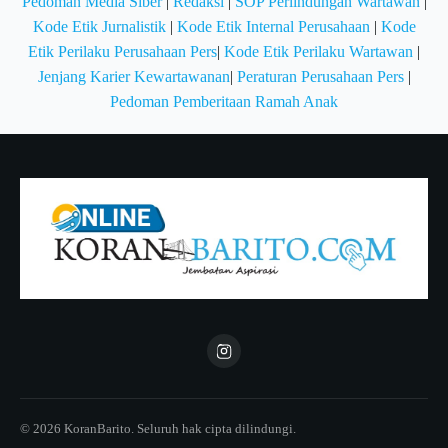
Pedoman Media Siber
|
Redaksi
|
SOP Perlindungan Wartawan
|
Kode Etik Jurnalistik
|
Kode Etik Internal Perusahaan
|
Kode
Etik Perilaku Perusahaan Pers
|
Kode Etik Perilaku Wartawan
|
Jenjang Karier Kewartawanan
|
Peraturan Perusahaan Pers
|
Pedoman Pemberitaan Ramah Anak
© 2026 KoranBarito. Seluruh hak cipta dilindungi.