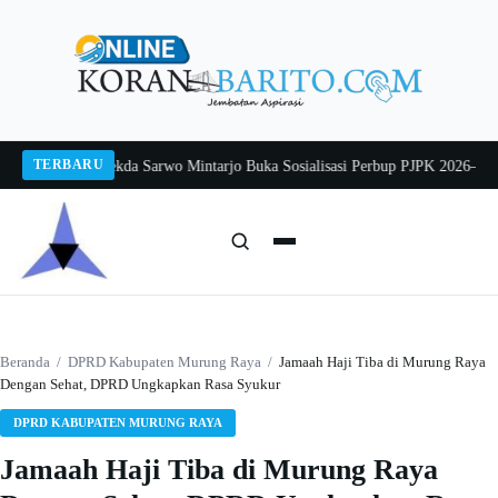
Langsung
ke
konten
TERBARU
lang 2026
Pj Sekda Sarwo Mintarjo Buka Sosialisasi Perbup PJPK 2026–2030
Pe
Cari:
Cari
Beranda
/
DPRD Kabupaten Murung Raya
/
Jamaah Haji Tiba di Murung Raya
Dengan Sehat, DPRD Ungkapkan Rasa Syukur
DPRD KABUPATEN MURUNG RAYA
Jamaah Haji Tiba di Murung Raya