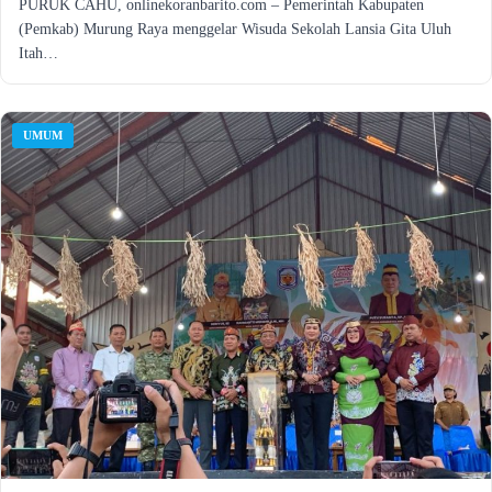
PURUK CAHU, onlinekoranbarito.com – Pemerintah Kabupaten
(Pemkab) Murung Raya menggelar Wisuda Sekolah Lansia Gita Uluh
Itah…
UMUM