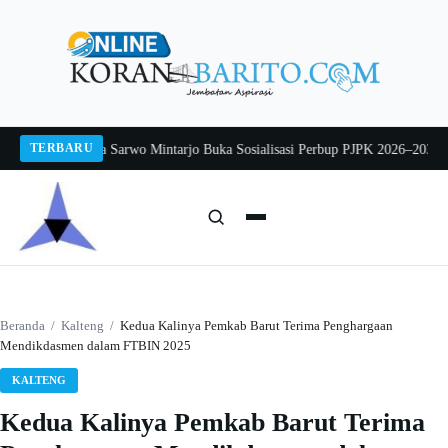
Langsung
ke
konten
TERBARU
2026
Pj Sekda Sarwo Mintarjo Buka Sosialisasi Perbup PJPK 2026–2030
Petern
Cari:
Cari
Beranda
/
Kalteng
/
Kedua Kalinya Pemkab Barut Terima Penghargaan
Mendikdasmen dalam FTBIN 2025
KALTENG
Kedua Kalinya Pemkab Barut Terima