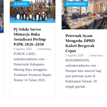
KALTENG
BANJARMASIN
Pj Sekda Sarwo
Mintarjo Buka
Peternak Ayam
Sosialisasi Perbup
Mengadu, DPRD
PJPK 2026–2030
Kalsel Bergerak
6 Agustus 2026
·
2 menit baca
Cepat
PURUK CAHU,
5 Agustus 2026
·
2 menit baca
onlinekoranbarito.com –
BANJARMASIN,
Pemerintah Kabupaten
onlinekoranbarito.com –
Murung Raya menggelar
Harapan baru muncul bagi
Sosialisasi Peraturan Bupati
para peternak ayam di
Nomor 14 Tahun 2026…
Kalimantan Selatan. Di
tengah gejolak…