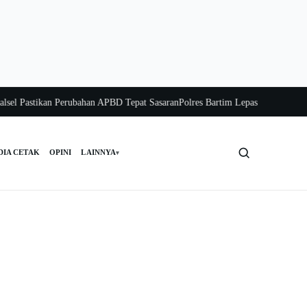
Pastikan Perubahan APBD Tepat Sasaran
Polres Bartim Lepas Bakti Sosial untu
DIA CETAK
OPINI
LAINNYA
▾
Cari