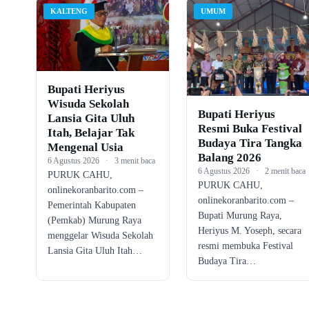
KALTENG
UMUM
Bupati Heriyus
Wisuda Sekolah
Bupati Heriyus
Lansia Gita Uluh
Resmi Buka Festival
Itah, Belajar Tak
Budaya Tira Tangka
Mengenal Usia
Balang 2026
6 Agustus 2026
·
3 menit baca
6 Agustus 2026
·
2 menit baca
PURUK CAHU,
PURUK CAHU,
onlinekoranbarito.com –
onlinekoranbarito.com –
Pemerintah Kabupaten
Bupati Murung Raya,
(Pemkab) Murung Raya
Heriyus M. Yoseph, secara
menggelar Wisuda Sekolah
resmi membuka Festival
Lansia Gita Uluh Itah…
Budaya Tira…