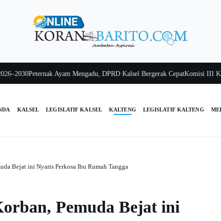
2030
Peternak Ayam Mengadu, DPRD Kalsel Bergerak Cepat
Komisi III Kalsel 
NDA
KALSEL
LEGISLATIF KALSEL
KALTENG
LEGISLATIF KALTENG
ME
uda Bejat ini Nyaris Perkosa Ibu Rumah Tangga
orban, Pemuda Bejat ini