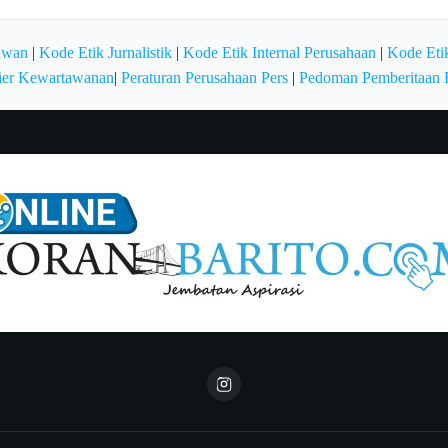
awan
|
Kode Etik Jurnalistik
|
Kode Etik Internal Perusahaan
|
Kode Etik
ier Kewartawanan
|
Peraturan Perusahaan Pers
|
Pedoman Pemberitaan