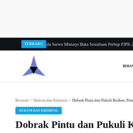
Langsung
ke
konten
TERBARU
ka Balang 2026
Pj Sekda Sarwo Mintarjo Buka Sosialisasi Perbup PJPK 2026–
BERA
Cari:
Beranda
/
Hukum dan Kriminal
/
Dobrak Pintu dan Pukuli Korban, Pem
HUKUM DAN KRIMINAL
Dobrak Pintu dan Pukuli K