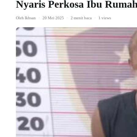
Nyaris Perkosa Ibu Ruma
Oleh Ikhsan
·
20 Mei 2025
·
2 menit baca
·
1 views