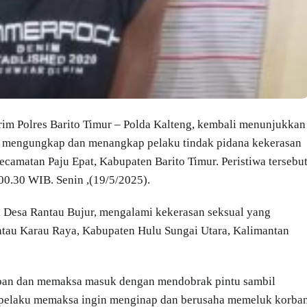
krim Polres Barito Timur – Polda Kalteng, kembali menunjukkan
 mengungkap dan menangkap pelaku tindak pidana kekerasan
camatan Paju Epat, Kabupaten Barito Timur. Peristiwa tersebu
 00.30 WIB. Senin ,(19/5/2025).
al Desa Rantau Bujur, mengalami kekerasan seksual yang
Rantau Karau Raya, Kabupaten Hulu Sungai Utara, Kalimantan
rban dan memaksa masuk dengan mendobrak pintu sambil
, pelaku memaksa ingin menginap dan berusaha memeluk korba