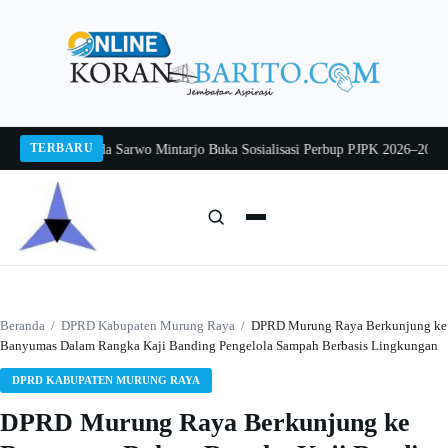
Langsung
ke
konten
TERBARU
 2026
Pj Sekda Sarwo Mintarjo Buka Sosialisasi Perbup PJPK 2026–2030
Peter
Cari:
Cari
Beranda
/
DPRD Kabupaten Murung Raya
/
DPRD Murung Raya Berkunjung ke
Banyumas Dalam Rangka Kaji Banding Pengelola Sampah Berbasis Lingkungan
DPRD KABUPATEN MURUNG RAYA
DPRD Murung Raya Berkunjung ke