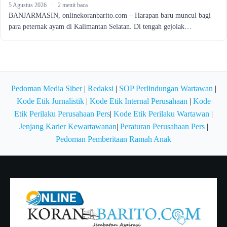
5 Agustus 2026
·
2 menit baca
BANJARMASIN, onlinekoranbarito.com – Harapan baru muncul bagi
para peternak ayam di Kalimantan Selatan. Di tengah gejolak…
Pedoman Media Siber
|
Redaksi
|
SOP Perlindungan Wartawan
|
Kode Etik Jurnalistik
|
Kode Etik Internal Perusahaan
|
Kode
Etik Perilaku Perusahaan Pers
|
Kode Etik Perilaku Wartawan
|
Jenjang Karier Kewartawanan
|
Peraturan Perusahaan Pers
|
Pedoman Pemberitaan Ramah Anak