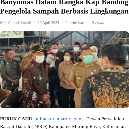
Banyumas Dalam Rangka Kaji Banding
Pengelola Sampah Berbasis Lingkungan
Oleh Ahmad Aswadi
·
19 April 2025
·
2 menit baca
·
0 views
PURUK CAHU
,
onlinekoranbarito.com
– Dewan Perwakilan
Rakyat Daerah (DPRD) Kabupaten Murung Raya, Kalimantan