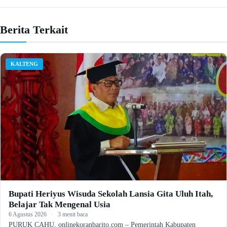
Berita Terkait
KALTENG
Bupati Heriyus Wisuda Sekolah Lansia Gita Uluh Itah,
Belajar Tak Mengenal Usia
6 Agustus 2026
·
3 menit baca
PURUK CAHU, onlinekoranbarito.com – Pemerintah Kabupaten