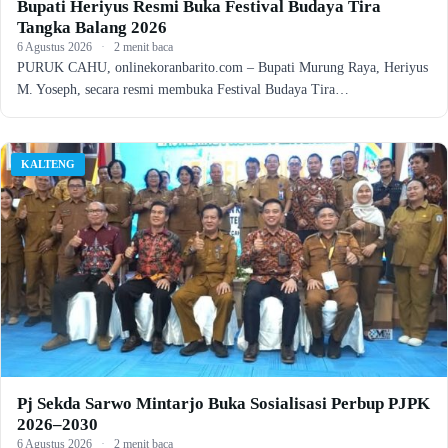
Bupati Heriyus Resmi Buka Festival Budaya Tira
Tangka Balang 2026
6 Agustus 2026
·
2 menit baca
PURUK CAHU, onlinekoranbarito.com – Bupati Murung Raya, Heriyus
M. Yoseph, secara resmi membuka Festival Budaya Tira…
KALTENG
Pj Sekda Sarwo Mintarjo Buka Sosialisasi Perbup PJPK
2026–2030
6 Agustus 2026
·
2 menit baca