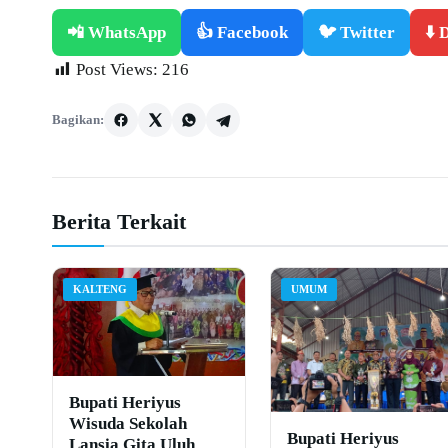
📲 WhatsApp
👍 Facebook
🐦 Twitter
⬇️
Post Views:
216
Bagikan:
Berita Terkait
KALTENG
UMUM
Bupati Heriyus
Wisuda Sekolah
Bupati Heriyus
Lansia Gita Uluh