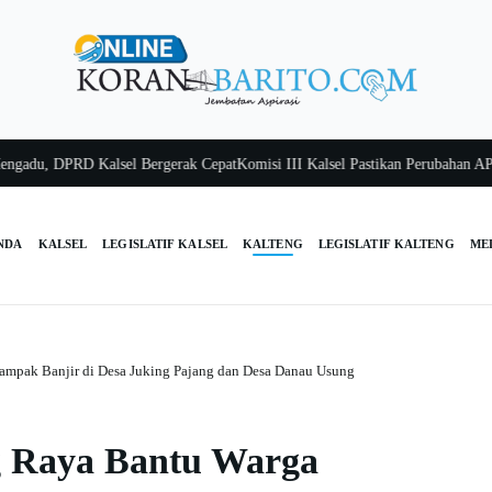
, DPRD Kalsel Bergerak Cepat
Komisi III Kalsel Pastikan Perubahan APBD Te
NDA
KALSEL
LEGISLATIF KALSEL
KALTENG
LEGISLATIF KALTENG
ME
ampak Banjir di Desa Juking Pajang dan Desa Danau Usung
g Raya Bantu Warga