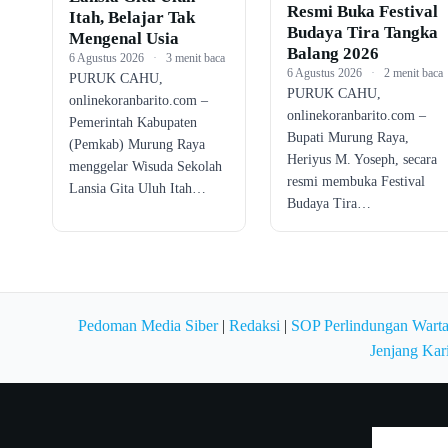
Resmi Buka Festival
Itah, Belajar Tak
Budaya Tira Tangka
Mengenal Usia
Balang 2026
6 Agustus 2026
·
3 menit baca
6 Agustus 2026
·
2 menit baca
PURUK CAHU,
PURUK CAHU,
onlinekoranbarito.com –
onlinekoranbarito.com –
Pemerintah Kabupaten
Bupati Murung Raya,
(Pemkab) Murung Raya
Heriyus M. Yoseph, secara
menggelar Wisuda Sekolah
resmi membuka Festival
Lansia Gita Uluh Itah…
Budaya Tira…
Pedoman Media Siber
|
Redaksi
|
SOP Perlindungan Wart
Jenjang Kar