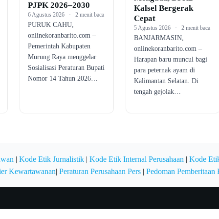
PJPK 2026–2030
Kalsel Bergerak
6 Agustus 2026
·
2 menit baca
Cepat
PURUK CAHU,
5 Agustus 2026
·
2 menit baca
onlinekoranbarito.com –
BANJARMASIN,
Pemerintah Kabupaten
onlinekoranbarito.com –
Murung Raya menggelar
Harapan baru muncul bagi
Sosialisasi Peraturan Bupati
para peternak ayam di
Nomor 14 Tahun 2026…
Kalimantan Selatan. Di
tengah gejolak…
awan
|
Kode Etik Jurnalistik
|
Kode Etik Internal Perusahaan
|
Kode Etik
ier Kewartawanan
|
Peraturan Perusahaan Pers
|
Pedoman Pemberitaan