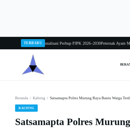
Langsung
ke
konten
TERBARU
wo Mintarjo Buka Sosialisasi Perbup PJPK 2026–2030
Peternak Ayam Mengadu
BERA
Cari:
Beranda
/
Kalteng
/
Satsamapta Polres Murung Raya Bantu Warga Terd
KALTENG
Satsamapta Polres Murun