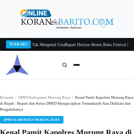
Langsung
ke
konten
TERBARU
 Itah, Belajar Tak Mengenal Usia
Bupati Heriyus Resmi Buka Festival Budaya 
Cari:
Cari
Beranda
/
DPRD Kabupaten Murung Raya
/
Kenal Pamit Kapolres Murung Raya
di Rujab : Bupati dan Ketua DPRD Mengucapkan Terimakasih Atas Didikasi dan
Pengabdianya
DPRD KABUPATEN MURUNG RAYA
Kenal Pamit Kapolres Murung Raya di