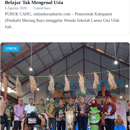
Belajar Tak Mengenal Usia
6 Agustus 2026
·
3 menit baca
PURUK CAHU, onlinekoranbarito.com – Pemerintah Kabupaten
(Pemkab) Murung Raya menggelar Wisuda Sekolah Lansia Gita Uluh
Itah…
UMUM